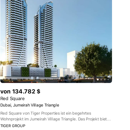
von 134.782 $
Red Square
Dubai, Jumeirah Village Triangle
Red Square von Tiger Properties ist ein begehrtes
Wohnprojekt im Jumeirah Village Triangle. Das Projekt bietet
eine große Auswahl an modernen Wohnungen, darunter
TIGER GROUP