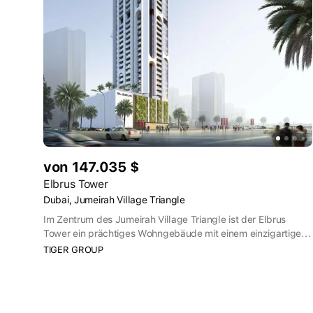
bieten.
von 147.035 $
Elbrus Tower
Dubai, Jumeirah Village Triangle
Im Zentrum des Jumeirah Village Triangle ist der Elbrus
Tower ein prächtiges Wohngebäude mit einem einzigartigen
Lebensumfeld. Das elegante Äußere und die opulenten
TIGER GROUP
Innenräume dieses Turms bieten den Bewohnern ein
Höchstmaß an Luxus und Komfort. Er bietet verschiedene
Annehmlichkeiten, um den Anforderungen und Vorlieben
seiner Bewohner gerecht zu werden.