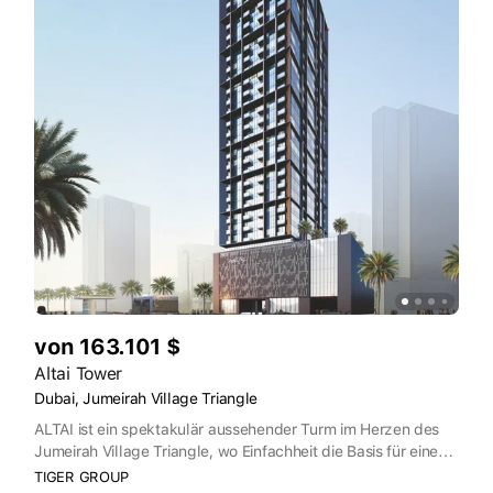
von 163.101 $
Altai Tower
Dubai, Jumeirah Village Triangle
ALTAI ist ein spektakulär aussehender Turm im Herzen des
Jumeirah Village Triangle, wo Einfachheit die Basis für eine
glückliche Zukunft ist. Trotz seines herausragenden
TIGER GROUP