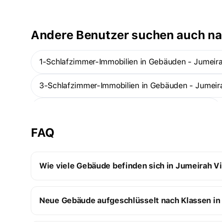
Andere Benutzer suchen auch n
1-Schlafzimmer-Immobilien in Gebäuden - Jumeirah
3-Schlafzimmer-Immobilien in Gebäuden - Jumeira
Studios in Gebäuden - Jumeirah Village Triangle
FAQ
Bezugsfertige Immobilien in Gebäuden - Jumeirah 
Wie viele Gebäude befinden sich in Jumeirah Vi
Jumeirah Village Triangle:
Neue Gebäude aufgeschlüsselt nach Klassen in 
14 Gebäude im Bau
5 fertiggestellte Gebäude
Neugebaute Premium-Gebäude
19