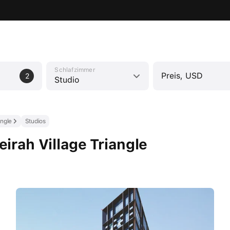
Schlafzimmer
Preis, USD
2
Studio
angle
Studios
irah Village Triangle