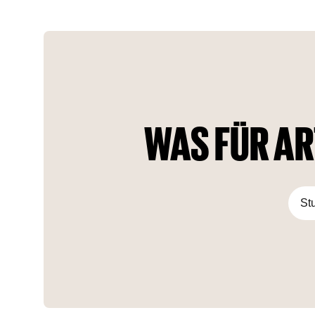
Der 63-stöckige Premium-Wohnkomplex umfasst
Apartments mit 1 bis 3 Schlafzimmern und
Präsidentensuiten. Im Inneren des Komplexes wird es eine
Modeschule, ein Spielzimmer, einen Schönheitssalon und ein
Business Center geben.
WAS FÜR AR
St