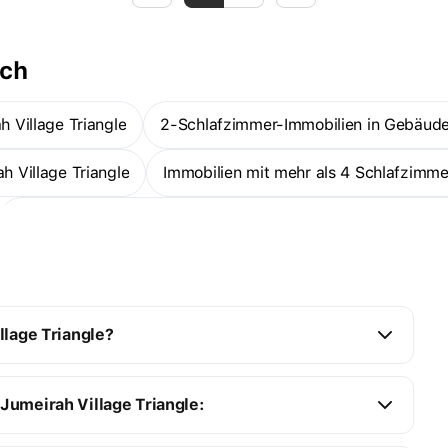
ach
 Village Triangle
2-Schlafzimmer-Immobilien in Gebäude
h Village Triangle
Immobilien mit mehr als 4 Schlafzimme
Im Bau befindliche Immobilien in Gebäuden - Jumeirah Vill
Village Triangle
1-Zimmer-Wohnungen — Jumeirah Village
llage Triangle?
Jumeirah Village Triangle: