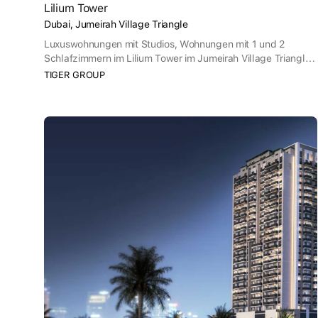
Lilium Tower
Dubai, Jumeirah Village Triangle
Luxuswohnungen mit Studios, Wohnungen mit 1 und 2
Schlafzimmern im Lilium Tower im Jumeirah Village Triangle
(JVV), Dubai, von Tiger Properties. Das Projekt liegt
TIGER GROUP
verkehrsgünstig an den Hauptverkehrsstraßen Sheikh
Mohammed Bin Zayed Road und Al Hai Road, die den
Bewohnern des Lilium Tower Mobilität bieten. Es gibt viele
Orte der Erholung und Unterhaltung auf dem Gebiet
(Sportplätze, öffentliche Parks, Supermarkt, Schule, Cafés
und Restaurants, etc.).