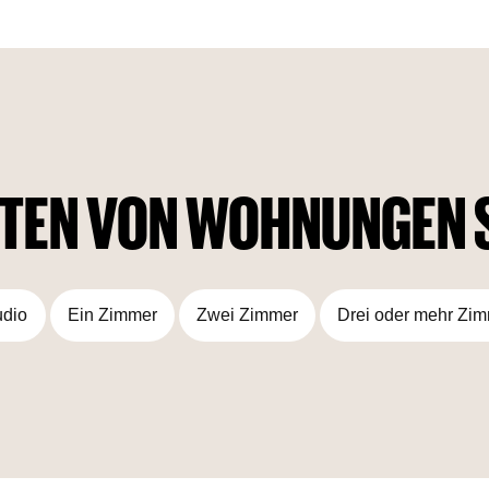
Außendesigns, das sich perfekt in die natürliche Umgebung
einfügt, wurde auch das Innere mit Bedacht gestaltet, um ein
bezauberndes Aussehen zu gewährleisten. Darüber hinaus
wird dieses Gebäude durch erstklassige Annehmlichkeiten
ergänzt, die den Geschmack eines jeden treffen.
TEN VON WOHNUNGEN 
udio
Ein Zimmer
Zwei Zimmer
Drei oder mehr Zi