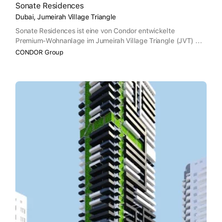
Sonate Residences
Dubai, Jumeirah Village Triangle
Sonate Residences ist eine von Condor entwickelte
Premium-Wohnanlage im Jumeirah Village Triangle (JVT) mit
luxuriösen Apartments mit 1 bis 3 Schlafzimmern sowie
CONDOR Group
Studios. Die Bewohner können Annehmlichkeiten wie Infinity-
Pools auf dem Dach, Saunen/Dampfbäder, Joggingstrecken,
Kinosäle, Tennisplätze, Zen-Gärten und Grillplätze genießen.