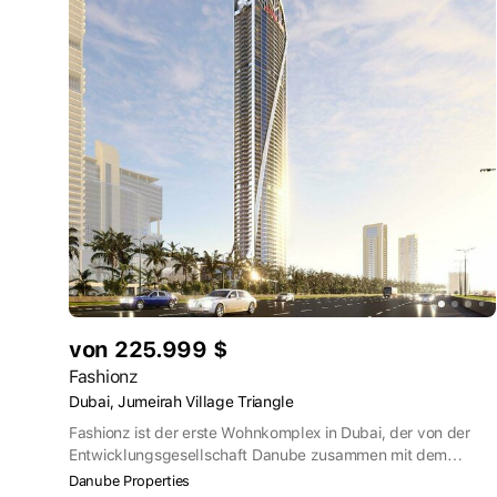
von 225.999 $
Fashionz
Dubai, Jumeirah Village Triangle
Fashionz ist der erste Wohnkomplex in Dubai, der von der
Entwicklungsgesellschaft Danube zusammen mit dem
weltberühmten Fernsehsender FashionTV entworfen wurde.
Danube Properties