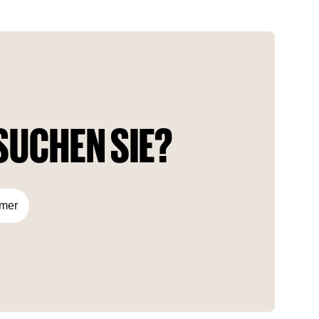
Studios, 1- und 2-Schlafzimmer-Apartments, die eine
Vielzahl von Lebensstilen abdecken. Red Square zeichnet
sich durch modernes Design, erstklassige Annehmlichkeiten
und eine strategische Lage aus und ist damit eine
ausgezeichnete Wahl sowohl für Bewohner als auch für
Investoren.
SUCHEN SIE?
mmer