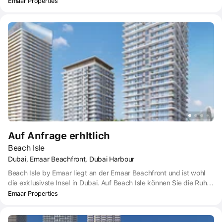
Lifestyle inspiriert ist. Mit einem privaten Strandzugang, einem
Emaar Properties
atemberaubenden Blick auf das glitzernde Meer und den
Yachthafen von Dubai sowie einer Reihe luxuriöser
Annehmlichkeiten bietet Sunrise Bay seinen Bewohnern die
Möglichkeit, ein exklusives Inselleben mitten in der Stadt zu
erleben.
Auf Anfrage erhltlich
Beach Isle
Dubai, Emaar Beachfront, Dubai Harbour
Beach Isle by Emaar liegt an der Emaar Beachfront und ist wohl
die exklusivste Insel in Dubai. Auf Beach Isle können Sie die Ruhe
der Insel genießen und sind gleichzeitig in Reichweite der Dubai
Emaar Properties
Marina und der Sheikh Zayed Road.