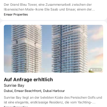
Der Grand Bleu Tower, eine Zusammenarbeit zwischen der
libanesischen Mode-Ikone Elie Saab und Emaar, einem der
führenden Bauträger in Dubai, bietet eine atemberaubende
Emaar Properties
Kollektion von High-End-Residenzen im Herzen einer der
spektakulärsten Wohngegenden am Meer in Dubai - Emaar
Beachfront.
Auf Anfrage erhltlich
Sunrise Bay
Dubai, Emaar Beachfront, Dubai Harbour
Sunrise Bay liegt an der belebten Küste des Persischen Golfs und
ist eine elegante, erstklassige Residenz, die vom Yachting-