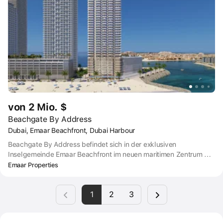
von 2 Mio. $
Beachgate By Address
Dubai, Emaar Beachfront, Dubai Harbour
Beachgate By Address befindet sich in der exklusiven
Inselgemeinde Emaar Beachfront im neuen maritimen Zentrum der
VAE, Dubai Harbour. Die Residenz ist nur wenige Schritte von
Emaar Properties
einem Privatstrand, einem Gemeinschaftspark und einer Vielzahl
von Restaurants, Geschäften und Freizeitangeboten entfernt. Der
1
2
3
Turm ist leicht zugänglich für alles, was man für ein gehobenes
Wohnerlebnis braucht, und verbindet den Komfort des
städtischen Lebens mit der Raffinesse des Strandlebens.