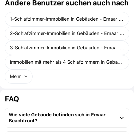
Beachgate By Address liegt direkt am Arabischen Golf und bietet
Andere Benutzer suchen auch nach
einen Blick auf das Meer und die Skyline der Dubai Marina.
1-Schlafzimmer-Immobilien in Gebäuden - Emaar Beachfront
2-Schlafzimmer-Immobilien in Gebäuden - Emaar Beachfront
3-Schlafzimmer-Immobilien in Gebäuden - Emaar Beachfront
Immobilien mit mehr als 4 Schlafzimmern in Gebäuden - Emaar Beachfront
Mehr
FAQ
Wie viele Gebäude befinden sich in Emaar
Beachfront?
Emaar Beachfront: