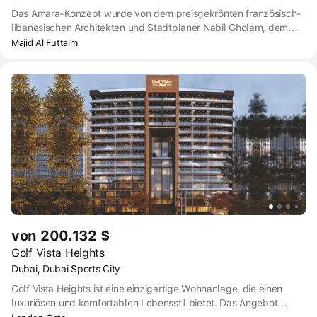
Das Amara-Konzept wurde von dem preisgekrönten französisch-
libanesischen Architekten und Stadtplaner Nabil Gholam, dem
Gründer von Nabil Gholam Architects, entwickelt. Semi-Outdoor-
Majid Al Futtaim
Bereiche bringen Grün in die Wohnräume, die auf der einen Seite
auf einen öffentlichen Park und auf der anderen Seite auf einen
öffentlichen Platz blicken und die malerische Landschaft
wunderschön einrahmen.
von 200.132 $
Golf Vista Heights
Dubai, Dubai Sports City
Golf Vista Heights ist eine einzigartige Wohnanlage, die einen
luxuriösen und komfortablen Lebensstil bietet. Das Angebot