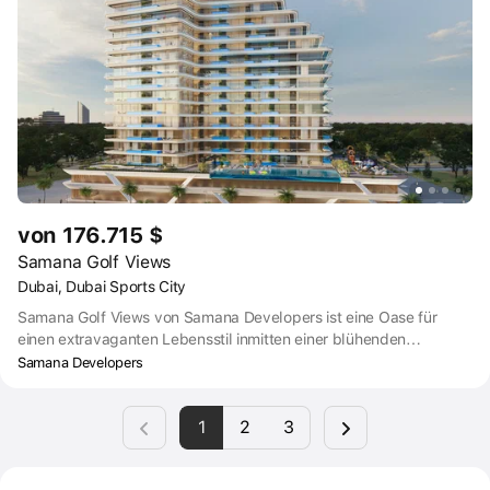
arabische Unternehmen Majid Al Futtaim.
von 176.715 $
Samana Golf Views
Dubai, Dubai Sports City
Samana Golf Views von Samana Developers ist eine Oase für
einen extravaganten Lebensstil inmitten einer blühenden
Gemeinschaft. Im Dubai Sports Center gelegen, ist Samana Golf
Samana Developers
Views ein wahres Heiligtum des Luxus. Es ist ein Ort des üppigen
Grüns, des Genusses von Weltklasse-Annehmlichkeiten und des
1
2
3
Gefühls unübertroffener Ruhe.