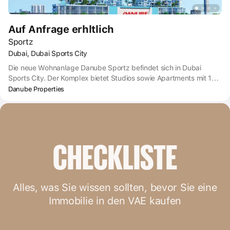
Auf Anfrage erhltlich
Sportz
Dubai, Dubai Sports City
Die neue Wohnanlage Danube Sportz befindet sich in Dubai
Sports City. Der Komplex bietet Studios sowie Apartments mit 1
und 2 Schlafzimmern und Annehmlichkeiten für einen aktiven
Danube Properties
Lebensstil. Der Komplex verfügt über Sporteinrichtungen,
darunter Schwimmbäder im olympischen Stil und Plätze für
Tennis, Badminton und Squash. Die Appartements in Danube
Sportz sind nicht nur eine Wohnanlage, sondern ein Lebensstil,
der kompromisslosen Komfort und einen aktiven Lebensstil
CHECKLISTE
miteinander verbindet. Mit ihren großzügigen Balkonen und dem
Blick auf die Stadt sind diese Wohnungen für all jene gedacht, die
ein Zuhause suchen, das ihren dynamischen Lebensstil
widerspiegelt.
Alles, was Sie wissen sollten, bevor Sie eine
Immobilie in den VAE kaufen