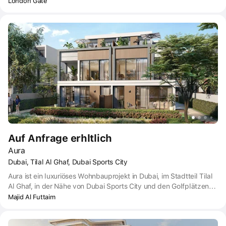
umfasst eine breite Palette von Wohnungen in verschiedenen
London Gate
Größen, der Komplex erfüllt die einzigartigen Anforderungen eines
jeden Bewohners.
Auf Anfrage erhltlich
Aura
Dubai, Tilal Al Ghaf, Dubai Sports City
Aura ist ein luxuriöses Wohnbauprojekt in Dubai, im Stadtteil Tilal
Al Ghaf, in der Nähe von Dubai Sports City und den Golfplätzen
DAMAC Hills und Jumeirah Golf Estates. Die Fertigstellung des
Majid Al Futtaim
Projekts ist für den Sommer 2024 geplant. LCD wird in Form von
Villen präsentiert werden. Der Bauträger ist das bekannte