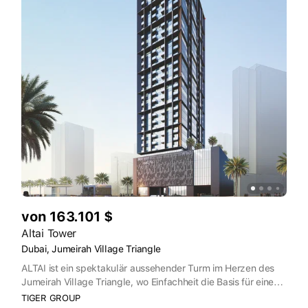
von 163.101 $
Altai Tower
Dubai, Jumeirah Village Triangle
ALTAI ist ein spektakulär aussehender Turm im Herzen des
Jumeirah Village Triangle, wo Einfachheit die Basis für eine
glückliche Zukunft ist. Trotz seines herausragenden
TIGER GROUP