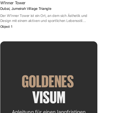
W1nner Tower
Dubai, Jumeirah Village Triangle
Der W1nner Tower ist ein Ort, an dem sich Ästhetik und
Design mit einem aktiven und sportlichen Lebensstil
verbinden.
Object 1
GOLDENES
VISUM
Anleitung für einen langfristigen