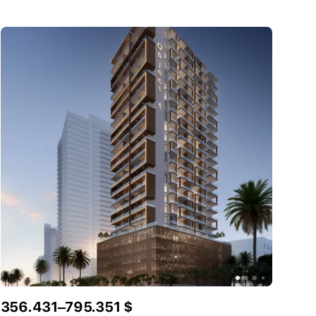
356.431–795.351 $