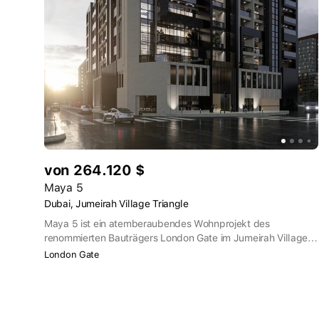
von 264.120 $
Maya 5
Dubai, Jumeirah Village Triangle
Maya 5 ist ein atemberaubendes Wohnprojekt des
renommierten Bauträgers London Gate im Jumeirah Village
Triangle (JVT) in Dubai. Diese neue Entwicklung bietet eine
London Gate
Vielzahl von Wohnungen mit 1, 2 und 3 Schlafzimmern, die
auf die Bedürfnisse von jungen Berufstätigen, Unternehmern
und Millennials zugeschnitten sind. Der Komplex ist auf ein
enges Zusammenleben und soziale Kontakte ausgelegt und