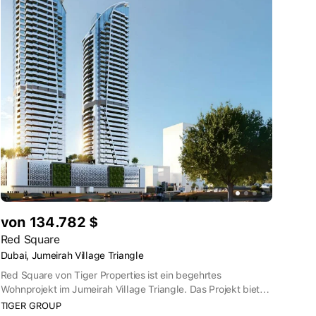
von 134.782 $
Red Square
Dubai, Jumeirah Village Triangle
Red Square von Tiger Properties ist ein begehrtes
Wohnprojekt im Jumeirah Village Triangle. Das Projekt bietet
eine große Auswahl an modernen Wohnungen, darunter
TIGER GROUP