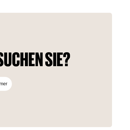
Studios, 1- und 2-Schlafzimmer-Apartments, die eine
Vielzahl von Lebensstilen abdecken. Red Square zeichnet
sich durch modernes Design, erstklassige Annehmlichkeiten
und eine strategische Lage aus und ist damit eine
ausgezeichnete Wahl sowohl für Bewohner als auch für
Investoren.
SUCHEN SIE?
mmer