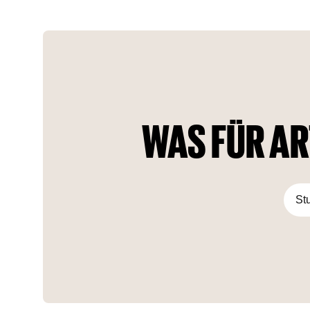
Der 63-stöckige Premium-Wohnkomplex umfasst
Apartments mit 1 bis 3 Schlafzimmern und
Präsidentensuiten. Im Inneren des Komplexes wird es eine
Modeschule, ein Spielzimmer, einen Schönheitssalon und ein
Business Center geben.
WAS FÜR AR
St