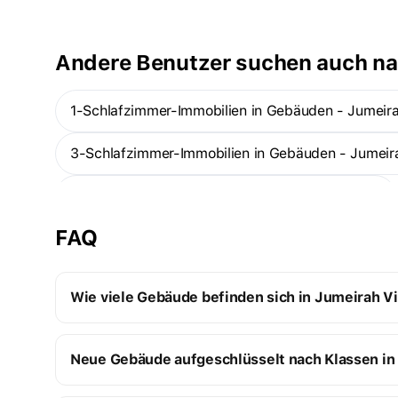
damit die ideale Wahl für alle, die eine lebendige und
pulsierende Gemeinschaft suchen. Jedes Merkmal und jeder
Aspekt der Wohnungen in Maya 5 wurde sorgfältig
Andere Benutzer suchen auch n
entworfen, um die spezifischen Bedürfnisse und Vorlieben
der Bewohner zu erfüllen.
1-Schlafzimmer-Immobilien in Gebäuden - Jumeirah
3-Schlafzimmer-Immobilien in Gebäuden - Jumeira
Studios in Gebäuden - Jumeirah Village Triangle
FAQ
Bezugsfertige Immobilien in Gebäuden - Jumeirah 
Wie viele Gebäude befinden sich in Jumeirah Vi
Jumeirah Village Triangle:
Neue Gebäude aufgeschlüsselt nach Klassen in 
14 Gebäude im Bau
5 fertiggestellte Gebäude
Neugebaute Premium-Gebäude
19