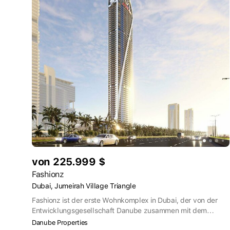
von 225.999 $
Fashionz
Dubai, Jumeirah Village Triangle
Fashionz ist der erste Wohnkomplex in Dubai, der von der
Entwicklungsgesellschaft Danube zusammen mit dem
weltberühmten Fernsehsender FashionTV entworfen wurde.
Danube Properties