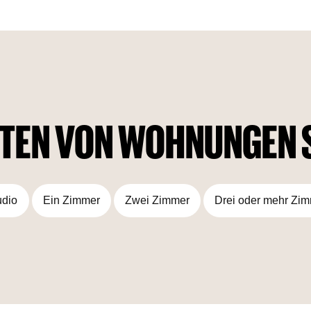
Außendesigns, das sich perfekt in die natürliche Umgebung
einfügt, wurde auch das Innere mit Bedacht gestaltet, um ein
bezauberndes Aussehen zu gewährleisten. Darüber hinaus
wird dieses Gebäude durch erstklassige Annehmlichkeiten
ergänzt, die den Geschmack eines jeden treffen.
TEN VON WOHNUNGEN 
udio
Ein Zimmer
Zwei Zimmer
Drei oder mehr Zi