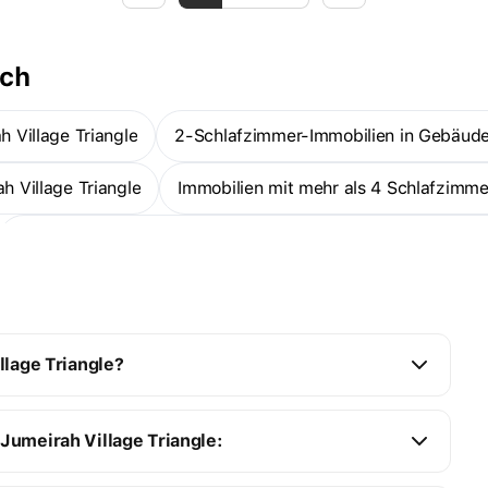
ach
 Village Triangle
2-Schlafzimmer-Immobilien in Gebäude
h Village Triangle
Immobilien mit mehr als 4 Schlafzimme
Im Bau befindliche Immobilien in Gebäuden - Jumeirah Vill
Village Triangle
1-Zimmer-Wohnungen — Jumeirah Village
llage Triangle?
Jumeirah Village Triangle: