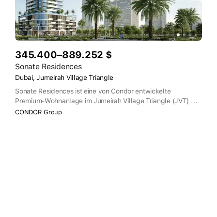
345.400–889.252 $
Sonate Residences
Dubai, Jumeirah Village Triangle
Sonate Residences ist eine von Condor entwickelte
Premium-Wohnanlage im Jumeirah Village Triangle (JVT) mit
luxuriösen Apartments mit 1 bis 3 Schlafzimmern sowie
CONDOR Group
Studios. Die Bewohner können Annehmlichkeiten wie Infinity-
Pools auf dem Dach, Saunen/Dampfbäder, Joggingstrecken,
Kinosäle, Tennisplätze, Zen-Gärten und Grillplätze genießen.