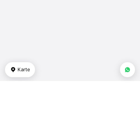
Karte
Arten von Immobilien
Apartments - VAE
Doppelhäuser - VAE
Reihenhäuser - VAE
Villen - VAE