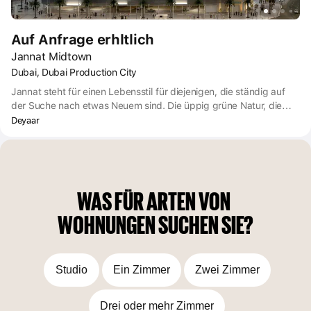
Auf Anfrage erhltlich
Jannat Midtown
Dubai, Dubai Production City
Jannat steht für einen Lebensstil für diejenigen, die ständig auf
der Suche nach etwas Neuem sind. Die üppig grüne Natur, die
Wärme der klaren Sonne und eine Fülle von Freizeiteinrichtungen
Deyaar
erfüllen Ihr Wesen mit neuem Eifer, Ihre Träume zu erfüllen.
WAS FÜR ARTEN VON 
WOHNUNGEN SUCHEN SIE?
Studio
Ein Zimmer
Zwei Zimmer
Drei oder mehr Zimmer