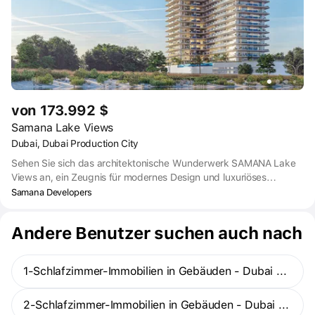
von 173.992 $
Samana Lake Views
Dubai, Dubai Production City
Sehen Sie sich das architektonische Wunderwerk SAMANA Lake
Views an, ein Zeugnis für modernes Design und luxuriöses
Wohnen. Mit seiner markanten Fassade und der Liebe zum Detail
Samana Developers
definiert dieses ikonische Projekt die Raffinesse in Dubais Skyline
neu. Willkommen zu Hause in einem neuen Standard der Eleganz.
Andere Benutzer suchen auch nach
1-Schlafzimmer-Immobilien in Gebäuden - Dubai Production City
2-Schlafzimmer-Immobilien in Gebäuden - Dubai Production City