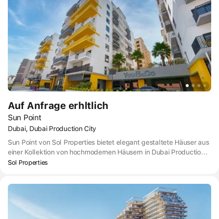
Funktionalität wurde sorgfältig ausgewählt, um den Charme und
die Wärme der italienischen Landschaft in der geschäftigen Stadt
Dubai zu vermitteln.
Auf Anfrage erhltlich
Sun Point
Dubai, Dubai Production City
Sun Point von Sol Properties bietet elegant gestaltete Häuser aus
einer Kollektion von hochmodernen Häusern in Dubai Production
City, Dubai. Diese beeindruckend gestaltete Gebäudefassade
Sol Properties
bietet effizient gestaltete Räume, die ein Maximum an Komfort,
Gemütlichkeit und Sicherheit zusammen mit Freiraum bieten.