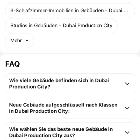
3-Schlafzimmer-Immobilien in Gebäuden - Dubai Production City
Studios in Gebäuden - Dubai Production City
Mehr
FAQ
Wie viele Gebäude befinden sich in Dubai
Production City?
Dubai Production City:
Neue Gebäude aufgeschlüsselt nach Klassen
3 Gebäude im Bau
in Dubai Production City:
2 fertiggestellte Gebäude
Neugebaute Premium-
5
Ratenzahlungen sind ab 14 % möglich.
Wie wählen Sie das beste neue Gebäude in
Gebäude
Dubai Production City aus?
Kosten für Studio-
Kosten für ein Premium-
ab 160.650 $ bis 
ab 160.650 $ bis 