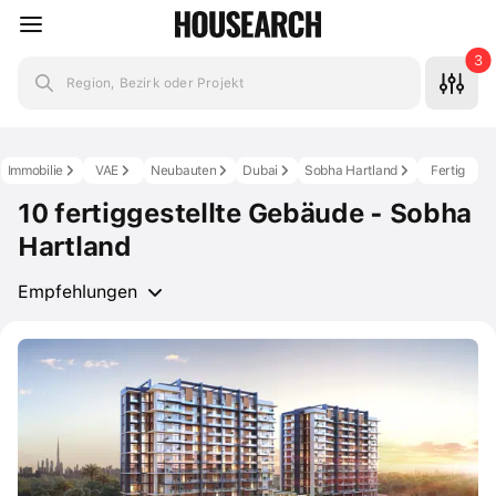
3
Region, Bezirk oder Projekt
Immobilie
VAE
Neubauten
Dubai
Sobha Hartland
Fertig
10 fertiggestellte Gebäude - Sobha
Hartland
Empfehlungen