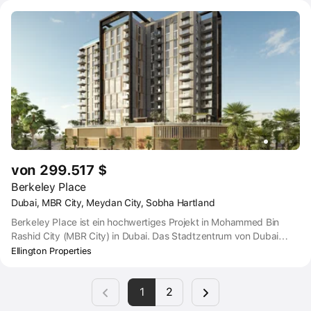
den atemberaubenden Blick auf den Burj Khalifa, das
Stadtzentrum von Dubai und das Ras Al Khor Wildlife Sanctuary.
von 299.517 $
Berkeley Place
Dubai, MBR City, Meydan City, Sobha Hartland
Berkeley Place ist ein hochwertiges Projekt in Mohammed Bin
Rashid City (MBR City) in Dubai. Das Stadtzentrum von Dubai
oder der internationale Flughafen von Dubai sind in 20 Minuten
Ellington Properties
mit dem Auto zu erreichen, die Business Bay von Dubai in nur 16
Minuten. Der Jumeirah Public Beach ist eine 25-minütige
1
2
Autofahrt entfernt und bietet den Bewohnern einen einfachen
Zugang zum Arabischen Golf.