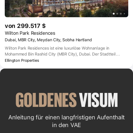
von 299.517 $
Wilton Park Residences
Dubai, MBR City, Meydan City, Sobha Hartland
Wilton Park Residences ist eine luxuriöse Wohnanlage in
Mohammed Bin Rashid City (MBR City), Dubai. Der Stadtteil
erstreckt sich über mehr als 10.800 ha. Die Mall of the World, das
Ellington Properties
größte Einkaufszentrum der Welt, wird in Kürze in diesem Gebiet
eröffnet. Das Einkaufszentrum wird ein Schwimmbad, ein
Krankenhaus, eine Schule, ein Hotel und ein Sportzentrum
umfassen.
GOLDENES
 VISUM
Anleitung für einen langfristigen Aufenthalt
in den VAE