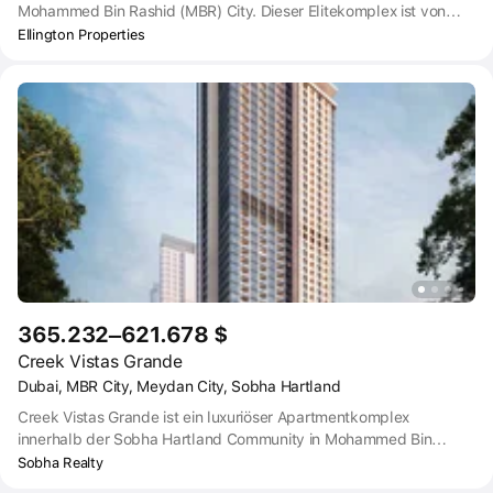
Mohammed Bin Rashid (MBR) City. Dieser Elitekomplex ist von
Grünflächen mit Gartenanlagen und einem Poolbereich auf der
Ellington Properties
Terrasse zwischen den beiden Türmen umgeben. Die Wohnanlage
ist ein willkommenes Zuhause für junge Familien und junge
Berufstätige gleichermaßen.
365.232–621.678 $
Creek Vistas Grande
Dubai, MBR City, Meydan City, Sobha Hartland
Creek Vistas Grande ist ein luxuriöser Apartmentkomplex
innerhalb der Sobha Hartland Community in Mohammed Bin
Rashid Al Maktoum City, Dubai. Die Wohnanlage ist bekannt für
Sobha Realty
ihr elegantes Design, ihre komfortablen Annehmlichkeiten und