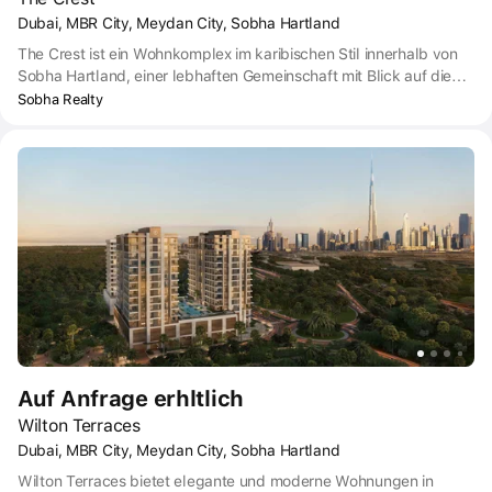
Dubai, MBR City, Meydan City, Sobha Hartland
The Crest ist ein Wohnkomplex im karibischen Stil innerhalb von
Sobha Hartland, einer lebhaften Gemeinschaft mit Blick auf die
Lagune in einem der blühendsten Bezirke von Dubai -
Sobha Realty
Mohammed Bin Rashid Al Maktoum City.
Auf Anfrage erhltlich
Wilton Terraces
Dubai, MBR City, Meydan City, Sobha Hartland
Wilton Terraces bietet elegante und moderne Wohnungen in