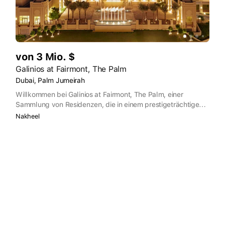
von 3 Mio. $
Galinios at Fairmont, The Palm
Dubai, Palm Jumeirah
Willkommen bei Galinios at Fairmont, The Palm, einer
Sammlung von Residenzen, die in einem prestigeträchtigen
Fünf-Sterne-Hotel eingebettet sind und die ultimative Oase
Nakheel
der Ruhe und Beschaulichkeit darstellen.