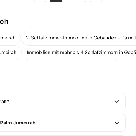
ach
umeirah
2-Schlafzimmer-Immobilien in Gebäuden - Palm 
umeirah
Immobilien mit mehr als 4 Schlafzimmern in Geb
befindliche Immobilien in Gebäuden - Palm Jumeirah
eirah
1-Zimmer-Wohnungen — Palm Jumeirah
Mehr
rah?
 Palm Jumeirah: