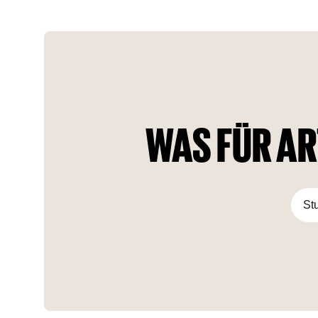
Grad-Blick haben. Der Blick reicht von der schillernden
Skyline Dubais bis hin zu atemberaubenden Ausblicken auf
das türkisfarbene Wasser des Arabischen Golfs. Dank der
erstklassigen Lage von Orla an der Spitze der Palm
Jumeirah reicht der Blick ununterbrochen bis zum Horizont.
In Orla fühlen Sie sich vielleicht wie am Ende der Welt, aber
in Wirklichkeit sind Sie nur 20 Autominuten von der Dubai
Marina und der Mall entfernt. Auch der internationale
Flughafen von Dubai ist von Orla aus bequem in 40 Minuten
WAS FÜR AR
zu erreichen.
St