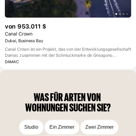
von 953.011 $
Canal Crown
Dubai, Business Bay
Canal Crown ist ein Projekt, das von der Entwicklungsgesellschaft
Damac zusammen mit der Schmuckmarke de Grisogono
entwickelt wurde. Premium-Wohnanlage Blick Wohnungen mit
DAMAC
abgerundeten Balkonen und Grünflächen.
WAS FÜR ARTEN VON 
WOHNUNGEN SUCHEN SIE?
Studio
Ein Zimmer
Zwei Zimmer