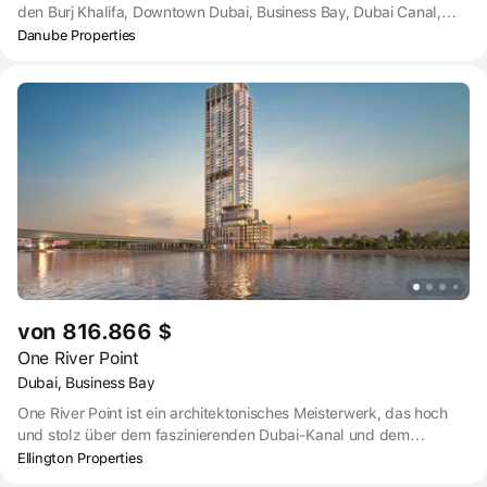
den Burj Khalifa, Downtown Dubai, Business Bay, Dubai Canal,
Sheikh Zayed Road, Jumeirah und die Küstenlinie bietet.
Danube Properties
Eingebettet in die moderne Enklave der Business Bay, die sich
durch Hochhäuser, stilvolle Apartments, Firmenbüros und
opulente Hotels auszeichnet, ist das Bayz 101 ein raffinierter
Wohnsitz. In unmittelbarer Nähe der Sheikh Zayed Road und nur
zwei Minuten Fußweg von der U-Bahn-Station Business Bay
entfernt, verkörpert es Raffinesse in jedem Detail.
von 816.866 $
One River Point
Dubai, Business Bay
One River Point ist ein architektonisches Meisterwerk, das hoch
und stolz über dem faszinierenden Dubai-Kanal und dem
ikonischen Burj Khalifa steht. Sein Design verbindet nahtlos
Ellington Properties
Eleganz, Innovation und eine Verbindung mit der städtischen