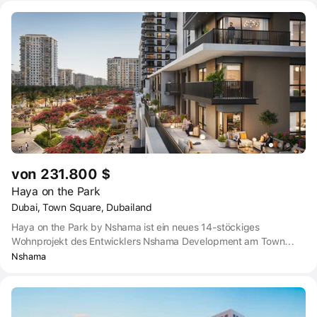
ausgewogenen Ansatz für modernes Leben suchen. Hillcrest
bietet einen harmonischen Lebensstil mit seinen üppigen
Landschaften, einer lebendigen Gemeinschaft und einer
harmonischen Mischung aus Erschwinglichkeit und Ruhe.
von 231.800 $
Haya on the Park
Dubai, Town Square, Dubailand
Haya on the Park by Nshama ist ein neues 14-stöckiges
Wohnprojekt des Entwicklers Nshama Development am Town
Square. Das Projekt wird aus mehreren Wohneinheiten bestehen,
Nshama
die von einer üppigen Landschaftsgestaltung und
Annehmlichkeiten umgeben sind. Durch seine Lage im
prestigeträchtigen Town Square-Viertel haben die Bewohner
Zugang zu einem ausgedehnten Netz von Rad-, Spazier- und