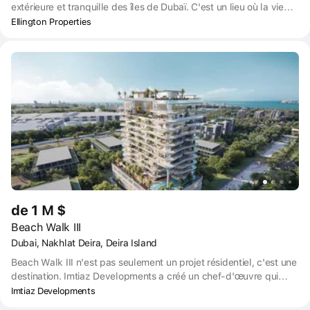
extérieure et tranquille des îles de Dubaï. C'est un lieu où la vie
s'écoule sans effort au rythme de la mer. Ce projet exclusif offre
Ellington Properties
un mélange harmonieux d'élégance côtière et de design
contemporain. Il s'agit d'un appartement en bord de mer d'une
sophistication inégalée. Les appartements vont du studio au 4
pièces.
de 1 M $
Beach Walk III
Dubai, Nakhlat Deira, Deira Island
Beach Walk III n'est pas seulement un projet résidentiel, c'est une
destination. Imtiaz Developments a créé un chef-d'œuvre qui
vous place à quelques pas du sable immaculé des îles de Dubaï.
Imtiaz Developments
Située dans l'un des quartiers côtiers les plus prisés de Dubaï, la