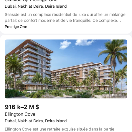
Dubai, Nakhlat Deira, Deira Island
Seaside est un complexe résidentiel de luxe qui offre un mélange
parfait de confort moderne et de vie tranquille. Ce complexe
résidentiel exclusif offre une gamme d'équipements haut de
Prestige One
gamme et un accès pratique à tout ce dont vous avez besoin
pour un mode de vie détendu et épanouissant.
916 k–2 M $
Ellington Cove
Dubai, Nakhlat Deira, Deira Island
Ellington Cove est une retraite exquise située dans la partie