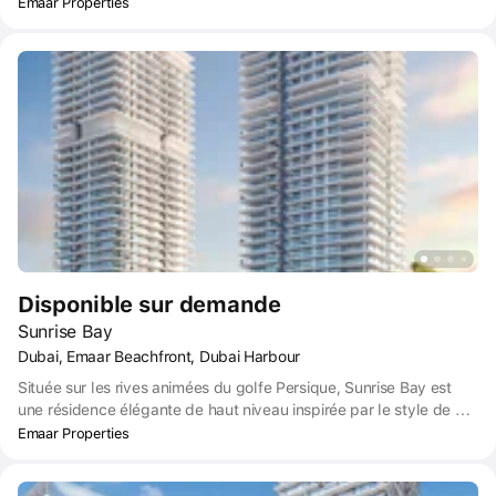
immobiliers de Dubaï, offre une étonnante collection de
Emaar Properties
résidences haut de gamme au cœur de l'une des destinations les
plus spectaculaires de Dubaï en bord de mer - Emaar Beachfront.
Disponible sur demande
Sunrise Bay
Dubai, Emaar Beachfront, Dubai Harbour
Située sur les rives animées du golfe Persique, Sunrise Bay est
une résidence élégante de haut niveau inspirée par le style de vie
des yachts. Bénéficiant d'un accès privé à la plage, d'une vue
Emaar Properties
imprenable sur la mer et la marina de Dubaï, et d'une gamme
d'équipements luxueux, Sunrise Bay offre à ses résidents la