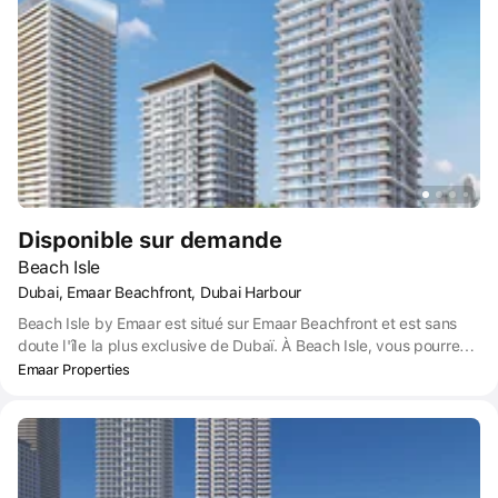
possibilité de vivre une vie insulaire exclusive au sein de la ville.
Disponible sur demande
Beach Isle
Dubai, Emaar Beachfront, Dubai Harbour
Beach Isle by Emaar est situé sur Emaar Beachfront et est sans
doute l'île la plus exclusive de Dubaï. À Beach Isle, vous pourrez
profiter du calme de l'île tout en étant à proximité de Dubai
Emaar Properties
Marina et de Sheikh Zayed Road.