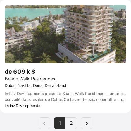
seulement le meilleur des deux mondes, c'est une maison aux
possibilités illimitées.
de 609 k $
Beach Walk Residences II
Dubai, Nakhlat Deira, Deira Island
Imtiaz Developments présente Beach Walk Residence II, un projet
convoité dans les îles de Dubaï. Ce havre de paix côtier offre un
mode de vie insulaire dynamique avec des équipements inégalés
Imtiaz Developments
et des vues côtières à couper le souffle.
1
2