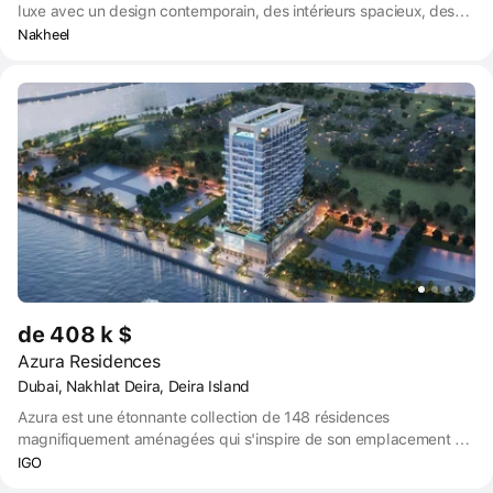
luxe avec un design contemporain, des intérieurs spacieux, des
équipements haut de gamme et un accès exclusif à des plages
Nakheel
privées et des jardins paysagers.
de 408 k $
Azura Residences
Dubai, Nakhlat Deira, Deira Island
Azura est une étonnante collection de 148 résidences
magnifiquement aménagées qui s'inspire de son emplacement en
bord de mer. L'eau bleue et le ciel encadrent la vue. C'est un lieu
IGO
paisible à quelques pas du centre animé de Dubaï. Ce n'est pas