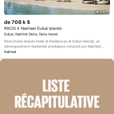
de 708 k $
RIXOS X Nakheel Dubai Islands
Dubai, Nakhlat Deira, Deira Island
Rixos Dubai Islands Hotel & Residences at Dubai Islands, un
développement résidentiel prestigieux construit par Nakheel,
offre une sélection variée de résidences comprenant des
Nakheel
appartements, des duplex, des maisons de plage et des villas.
Des équipements haut de gamme comme des piscines à
débordement, une salle de sport et un cinéma, le tout avec une
vue panoramique sur la mer.
LISTE 
RÉCAPITULATIVE