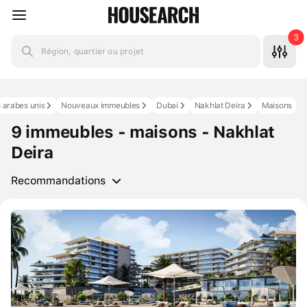
3
Région, quartier ou projet
 arabes unis
Nouveaux immeubles
Dubai
Nakhlat Deira
Maisons
9 immeubles - maisons - Nakhlat
Deira
Recommandations