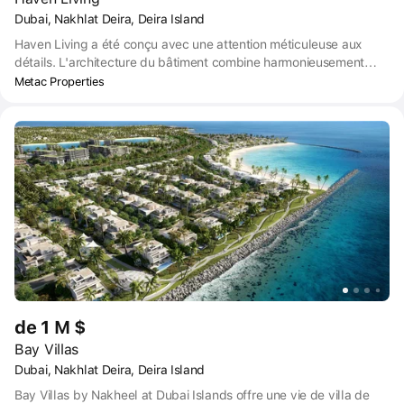
Dubai, Nakhlat Deira, Deira Island
Haven Living a été conçu avec une attention méticuleuse aux
détails. L'architecture du bâtiment combine harmonieusement
sophistication moderne et élégance intemporelle, représentant
Metac Properties
une harmonie de style et de contenu.
de 1 M $
Bay Villas
Dubai, Nakhlat Deira, Deira Island
Bay Villas by Nakheel at Dubai Islands offre une vie de villa de