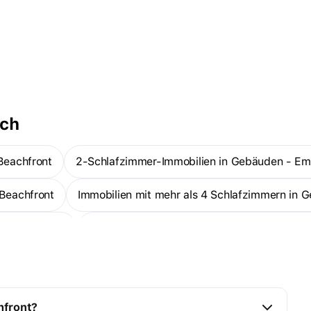
ach
Beachfront
2-Schlafzimmer-Immobilien in Gebäuden - Em
Beachfront
Immobilien mit mehr als 4 Schlafzimmern in
ar Beachfront
Bezugsfertige Immobilien in Gebäuden - E
Doppelhaushälften mit 1 Schlafzimmer — Emaar Beachfront
hfront?