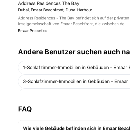
Address Residences The Bay
Dubai, Emaar Beachfront, Dubai Harbour
Address Residences - The Bay befindet sich auf der privaten
Inselgemeinschaft von Emaar Beachfront, die zwischen der
Dubai Marina und der Palm Jumeirah liegt. Address
Emaar Properties
Residences - The Bay ist nur wenige Schritte vom
Yachthafen und dem Yacht Club entfernt und nur etwa fünf
Autominuten von Dubai Marina. Das Address Hotel selbst ist
Andere Benutzer suchen auch n
in unmittelbarer Nähe.
1-Schlafzimmer-Immobilien in Gebäuden - Emaar 
3-Schlafzimmer-Immobilien in Gebäuden - Emaar 
Im Bau befindliche Immobilien in Gebäuden - Ema
FAQ
1-Zimmer-Wohnungen — Emaar Beachfront
Wie viele Gebäude befinden sich in Emaar Beac