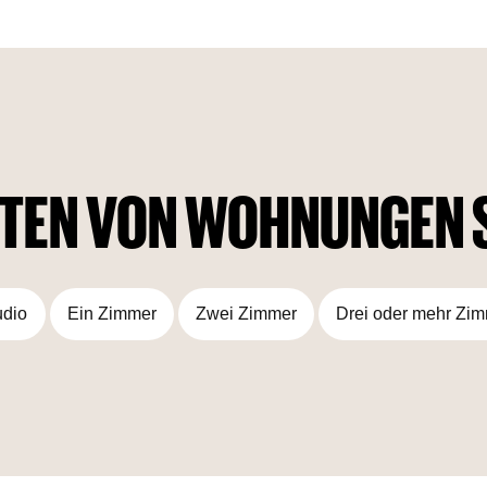
Schritte von einem Privatstrand, einem Gemeinschaftspark
und einer Vielzahl von Restaurants, Geschäften und
Freizeitangeboten entfernt. Der Turm ist leicht zugänglich für
alles, was man für ein gehobenes Wohnerlebnis braucht, und
verbindet den Komfort des städtischen Lebens mit der
Raffinesse des Strandlebens. Beachgate By Address liegt
direkt am Arabischen Golf und bietet einen Blick auf das
Meer und die Skyline der Dubai Marina.
TEN VON WOHNUNGEN 
udio
Ein Zimmer
Zwei Zimmer
Drei oder mehr Zi