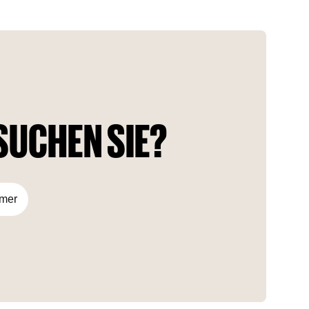
ersten Küstenlinie gebaut. Der Wohnkomplex besteht aus
zwei mehrstöckigen Gebäuden, in denen Wohnungen der
Premiumklasse untergebracht werden sollen. Die Gebäude
haben eine moderne architektonische Lösung.
SUCHEN SIE?
mmer