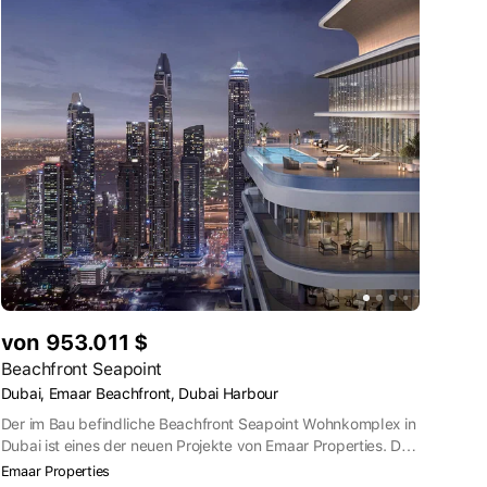
von 953.011 $
Beachfront Seapoint
Dubai, Emaar Beachfront, Dubai Harbour
Der im Bau befindliche Beachfront Seapoint Wohnkomplex in
Dubai ist eines der neuen Projekte von Emaar Properties. Der
Komplex wird auf der Halbinsel Emaar Beachfront an der
Emaar Properties