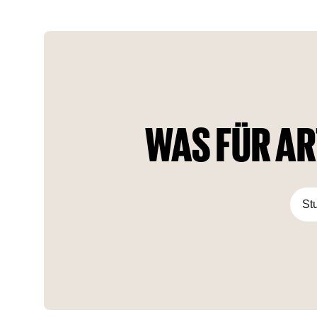
WAS FÜR AR
St