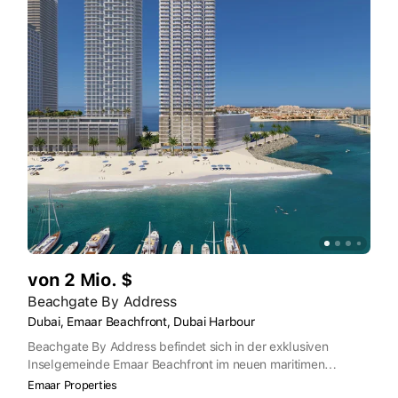
von 2 Mio. $
Beachgate By Address
Dubai, Emaar Beachfront, Dubai Harbour
Beachgate By Address befindet sich in der exklusiven
Inselgemeinde Emaar Beachfront im neuen maritimen
Zentrum der VAE, Dubai Harbour. Die Residenz ist nur wenige
Emaar Properties