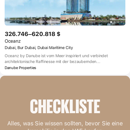
326.746–620.818 $
Oceanz
Dubai, Bur Dubai, Dubai Maritime City
Oceanz by Danube ist vom Meer inspiriert und verbindet
architektonische Raffinesse mit der bezaubernden
Anziehungskraft des maritimen Charismas. Im Herzen der
Danube Properties
blühenden Maritime City Community gelegen, werden Sie von
den weiten Ausblicken auf das Meer fasziniert sein.
CHECKLISTE
Alles, was Sie wissen sollten, bevor Sie eine