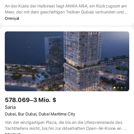
An der Küste der Halbinsel liegt ANWA ARIA, ein Rückzugsort am
Meer, der mit dem geschäftigen Treiben Dubais verbunden und
doch von ihm abgeschirmt ist. Die sorgfältig gestalteten
Omniyat
Residenzen, von Studios und Apartments bis hin zu
atemberaubenden Penthäusern und Stadthäusern direkt am
Meer, bieten für jede Familie oder Einzelperson den perfekten
Platz. Jede Residenz bietet einen atemberaubenden Meerblick
und wird durch eine Reihe sorgfältig ausgewählter
Annehmlichkeiten ergänzt, die das Wohnerlebnis verbessern und
einen ganz eigenen Lebensstil schaffen.
578.069–3 Mio. $
Saria
Dubai, Bur Dubai, Dubai Maritime City
Von der einzigartigen Plaza, die bis an die Uferpromenade des
Yachthafens reicht, bis hin zur rätselhaften Open-Air-Krone an der