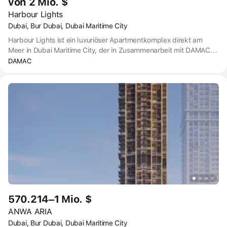
von 2 Mio. $
Harbour Lights
Dubai, Bur Dubai, Dubai Maritime City
Harbour Lights ist ein luxuriöser Apartmentkomplex direkt am
Meer in Dubai Maritime City, der in Zusammenarbeit mit DAMAC
und der Luxusschmuckmarke de GRISOGONO entstanden ist.
DAMAC
570.214–1 Mio. $
ANWA ARIA
Dubai, Bur Dubai, Dubai Maritime City