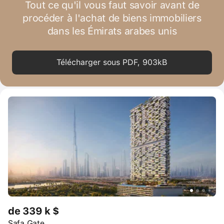
Tout ce qu'il vous faut savoir avant de
procéder à l'achat de biens immobiliers
dans les Émirats arabes unis
Télécharger sous PDF, 903kB
de 339 k $
Safa Gate