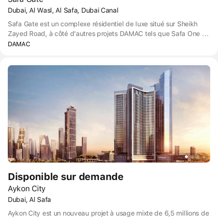
Dubai, Al Wasl, Al Safa, Dubai Canal
Safa Gate est un complexe résidentiel de luxe situé sur Sheikh
Zayed Road, à côté d'autres projets DAMAC tels que Safa One et
Safa Two. Il offre une vue magnifique sur la ville et sur la route.
DAMAC
Les quartiers voisins de Dubaï, dont le Burj Khalifa, créent une
atmosphère de prestige et de prospérité. Safa Gate est proche de
destinations populaires telles que Kite Beach et Downtown Dubai,
ce qui vous permet de profiter de la nature et de la vie urbaine.
Le Safa Park, situé à proximité, est l'un des premiers parcs dotés
d'une végétation luxuriante et d'aires de jeux pour les enfants.
City Walk, Box Park et Jumeirah Beach sont tous accessibles à
pied, offrant un mélange parfait de nature et de divertissement.
Disponible sur demande
Aykon City
Dubai, Al Safa
Aykon City est un nouveau projet à usage mixte de 6,5 millions de