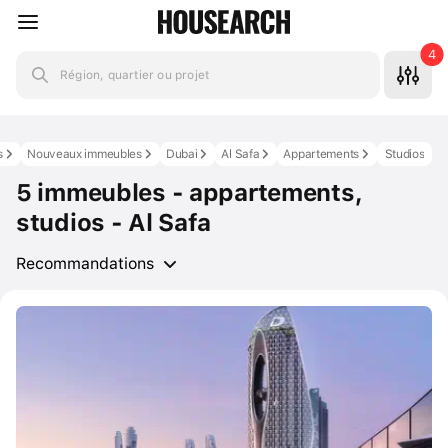
4
Région, quartier ou projet
s
Nouveaux immeubles
Dubai
Al Safa
Appartements
Studios
5 immeubles - appartements,
studios - Al Safa
Recommandations