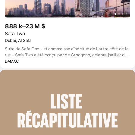
888 k–23 M $
Safa Two
Dubai, Al Safa
Suite de Safa One - et comme son aîné situé de l'autre côté de la
rue - Safa Two a été conçu par de Grisogono, célèbre joaillier de
luxe basé à Genève. Safa Two est situé sur la E11 (Sheikh Zayed
DAMAC
Road) en bordure de Business Bay, à seulement 15 minutes de la
célèbre plage de Jumeirah.
LISTE 
RÉCAPITULATIVE