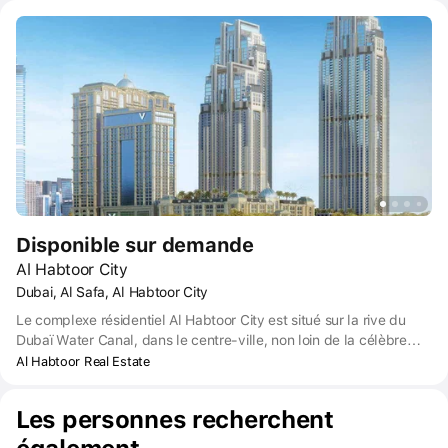
Disponible sur demande
Al Habtoor City
Dubai, Al Safa, Al Habtoor City
Le complexe résidentiel Al Habtoor City est situé sur la rive du
Dubaï Water Canal, dans le centre-ville, non loin de la célèbre
tour Burj Khalifa. Le complexe se compose de trois hôtels 5
Al Habtoor Real Estate
étoiles et de trois gratte-ciel : Noora, Amna et Meera. Al Habtoor
City accueille régulièrement un spectacle aquatique auquel
Les personnes recherchent
peuvent assister 1300 personnes à la fois. Le spectacle est dirigé
par Franco Dragone, un réalisateur belge connu pour ses