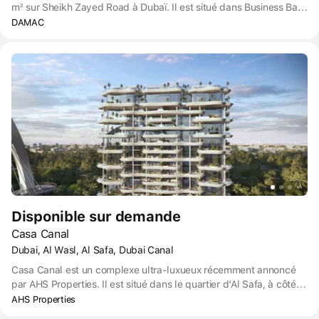
m² sur Sheikh Zayed Road à Dubaï. Il est situé dans Business Bay,
à côté du pittoresque Safa Park. Il se trouve à proximité de toutes
DAMAC
sortes d'attractions et de points d'intérêt : 10 minutes pour
rejoindre Dubai Mall, City Walk et BoxPark, 15 minutes pour Palm
Jumeirah et Burj Al Arab et 20 minutes pour The Walk JBR.
Aéroport international de Dubaï L'aéroport international de Dubaï
se trouve à environ 30 minutes.
Disponible sur demande
Casa Canal
Dubai, Al Wasl, Al Safa, Dubai Canal
Casa Canal est un complexe ultra-luxueux récemment annoncé
par AHS Properties. Il est situé dans le quartier d'Al Safa, à côté
du Safa Park et de la digue du canal de Dubaï.
AHS Properties