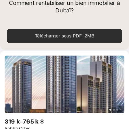
Comment rentabiliser un bien immobilier à
Dubaï?
Télécharger sous PDF, 2MB
319 k–765 k $
Sobha Orbis