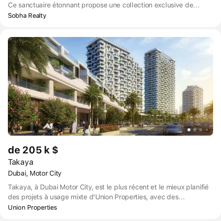
Ce sanctuaire étonnant propose une collection exclusive de
résidences de 1 à 3 chambres à coucher, élégamment réparties
Sobha Realty
dans quatre tours distinctes reliées par un podium commun pour
les résidents.
de 205 k $
Takaya
Dubai, Motor City
Takaya, à Dubai Motor City, est le plus récent et le mieux planifié
des projets à usage mixte d'Union Properties, avec des
appartements, des villas et des maisons de ville haut de gamme.
Union Properties
Avec une superficie totale de plus de 2 millions de mètres carrés,