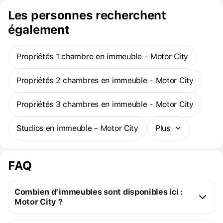
ce grand projet est la principale attraction du quartier. Il offre une
Les personnes recherchent
vue imprenable sur le célèbre Dubai Motor Speedway et sur la
verdure.
également
Propriétés 1 chambre en immeuble - Motor City
Propriétés 2 chambres en immeuble - Motor City
Propriétés 3 chambres en immeuble - Motor City
Studios en immeuble - Motor City
Plus
FAQ
Combien d’immeubles sont disponibles ici :
Motor City ?
Motor City :