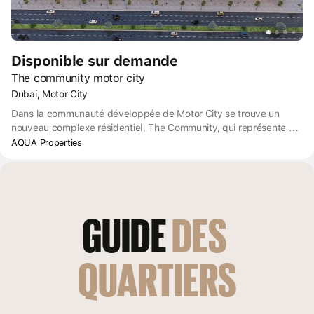
Disponible sur demande
The community motor city
Dubai, Motor City
Dans la communauté développée de Motor City se trouve un
nouveau complexe résidentiel, The Community, qui représente un
tout nouveau concept de vie à Dubaï. Ce projet résidentiel
AQUA Properties
innovant propose de bouleverser la vie quotidienne traditionnelle
en offrant un espace de vie équipé de première classe.
GUIDE 
DES 
QUARTIERS