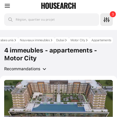
3
Région, quartier ou projet
rabes unis
Nouveaux immeubles
Dubai
Motor City
Appartements
4 immeubles - appartements -
Motor City
Recommandations