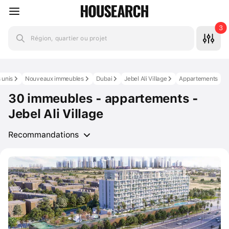
3
Région, quartier ou projet
 unis
Nouveaux immeubles
Dubai
Jebel Ali Village
Appartements
30 immeubles - appartements -
Jebel Ali Village
Recommandations