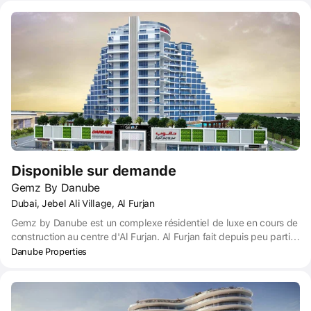
Disponible sur demande
Gemz By Danube
Dubai, Jebel Ali Village, Al Furjan
Gemz by Danube est un complexe résidentiel de luxe en cours de
construction au centre d'Al Furjan. Al Furjan fait depuis peu partie
de la zone franche de Dubaï, où les étrangers ont le droit de
Danube Properties
posséder des biens immobiliers. Gemz est construit dans un
emplacement de choix, à l'angle de la rue Al Asayel et de la rue
Yalayis. Les transports publics sont à proximité et l'aéroport
international de Dubaï n'est qu'à 20 minutes en voiture.