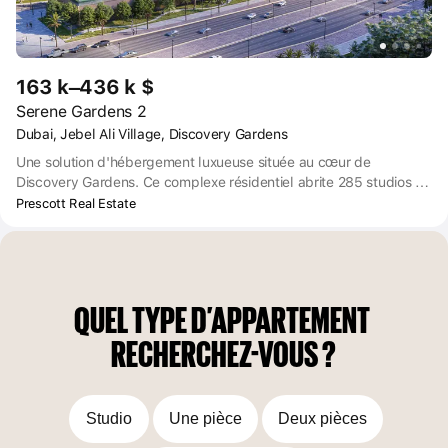
163 k–436 k $
Serene Gardens 2
Dubai, Jebel Ali Village, Discovery Gardens
Une solution d'hébergement luxueuse située au cœur de
Discovery Gardens. Ce complexe résidentiel abrite 285 studios et
appartements à chambres multiples dotés d'équipements de
Prescott Real Estate
pointe. Doté d'équipements de qualité, Prescott offre aux clients
la possibilité de choisir entre des studios, des appartements de 1,
2 et 3 chambres entièrement meublés. Composé d'un rez-de-
chaussée, de deux étages de parking et de dix étages
résidentiels, Serene Gardens est un véritable spectacle.
QUEL TYPE D’APPARTEMENT 
RECHERCHEZ-VOUS ?
Studio
Une pièce
Deux pièces