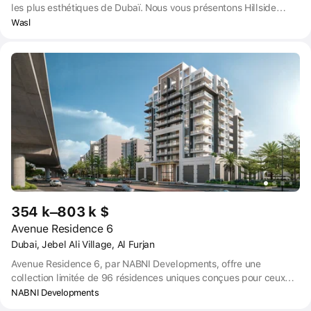
les plus esthétiques de Dubaï. Nous vous présentons Hillside
Residences, un nouveau projet en pleine propriété qui offre toutes
Wasl
les commodités urbaines auxquelles vous pouvez penser et bien
plus encore.
354 k–803 k $
Avenue Residence 6
Dubai, Jebel Ali Village, Al Furjan
Avenue Residence 6, par NABNI Developments, offre une
collection limitée de 96 résidences uniques conçues pour ceux
qui ont un œil avisé, un goût pour l'extraordinaire et l'habitude
NABNI Developments
d'acquérir ce qu'il y a de mieux.