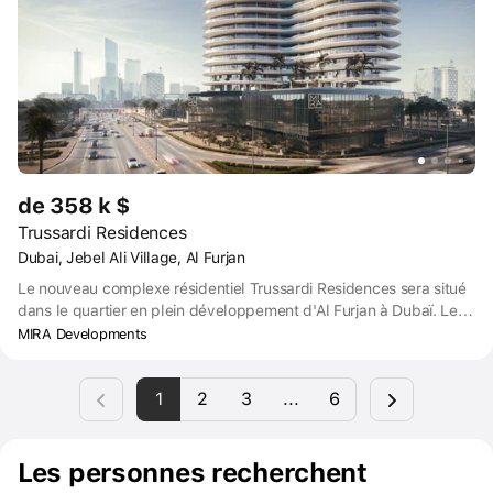
de 358 k $
Trussardi Residences
Dubai, Jebel Ali Village, Al Furjan
Le nouveau complexe résidentiel Trussardi Residences sera situé
dans le quartier en plein développement d'Al Furjan à Dubaï. Les
résidences développées en collaboration directe avec la maison
MIRA Developments
présenteront la ligne de mobilier Trussardi Casa, qui incarne la
philosophie de la marque : un regard ouvert et moderne sur
1
2
3
...
6
l'élégance italienne classique ; l'incarnation du style de vie
milanais moderne - innovant et progressif, mais en même temps
enraciné dans l'héritage.
Les personnes recherchent