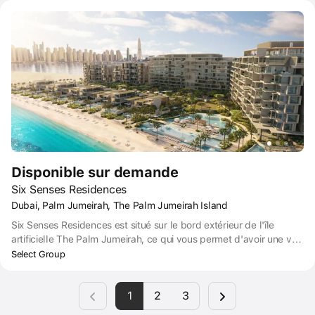
chambres entièrement meublés au centre de la destination la plus
spectaculaire de Dubaï, sur le croissant est du Palm Jumeirah.
Disponible sur demande
Six Senses Residences
Dubai, Palm Jumeirah, The Palm Jumeirah Island
Six Senses Residences est situé sur le bord extérieur de l'île
artificielle The Palm Jumeirah, ce qui vous permet d'avoir une vue
ininterrompue sur la mer et le ciel, ainsi que sur la ligne d'horizon
Select Group
scintillante de Dubaï. Les Six Senses Residences vous offrent le
calme et la tranquillité d'une île, à 17 minutes de la marina de
1
2
3
Dubaï (en voiture). Vous êtes également à proximité du centre-
ville de Dubaï (30 minutes) et de l'aéroport international de Dubaï