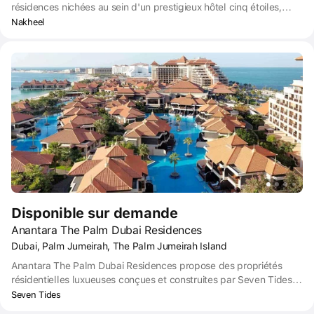
résidences nichées au sein d'un prestigieux hôtel cinq étoiles,
présentant l'ultime oasis de calme et de tranquillité.
Nakheel
Disponible sur demande
Anantara The Palm Dubai Residences
Dubai, Palm Jumeirah, The Palm Jumeirah Island
Anantara The Palm Dubai Residences propose des propriétés
résidentielles luxueuses conçues et construites par Seven Tides,
un promoteur immobilier privé et une société de portefeuille. Le
Seven Tides
complexe propose des studios, des appartements d'une ou deux