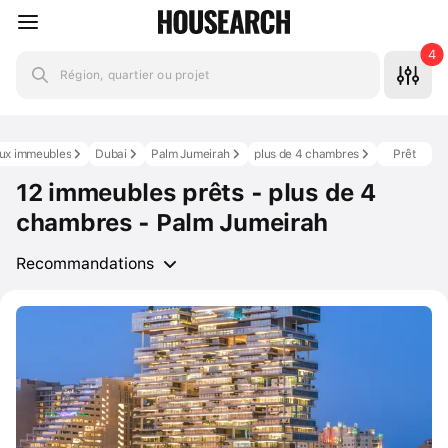
4
Région, quartier ou projet
ux immeubles
Dubai
Palm Jumeirah
plus de 4 chambres
Prêt
12 immeubles prêts - plus de 4
chambres - Palm Jumeirah
Recommandations