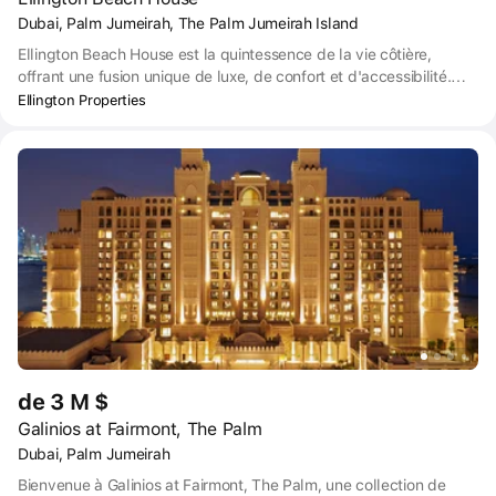
Dubai, Palm Jumeirah, The Palm Jumeirah Island
Ellington Beach House est la quintessence de la vie côtière,
offrant une fusion unique de luxe, de confort et d'accessibilité.
Que vous soyez à la recherche d'une belle maison neuve ou
Ellington Properties
d'une excellente opportunité d'investissement, Ellington Beach
House est un projet unique en son genre qui se démarque
véritablement de la masse.
de 3 M $
Galinios at Fairmont, The Palm
Dubai, Palm Jumeirah
Bienvenue à Galinios at Fairmont, The Palm, une collection de