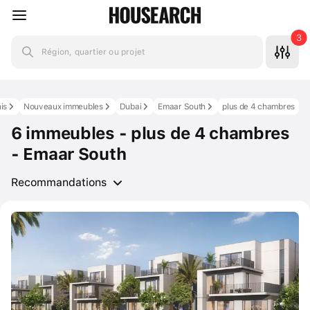
3
Région, quartier ou projet
is
Nouveaux immeubles
Dubai
Emaar South
plus de 4 chambres
6 immeubles - plus de 4 chambres
- Emaar South
Recommandations