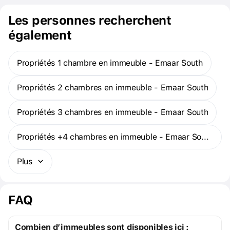
cyclables, des aires de jeux pour enfants et des piscines pour
adultes et enfants.
Les personnes recherchent
également
Propriétés 1 chambre en immeuble - Emaar South
Propriétés 2 chambres en immeuble - Emaar South
Propriétés 3 chambres en immeuble - Emaar South
Propriétés +4 chambres en immeuble - Emaar South
Plus
FAQ
Combien d’immeubles sont disponibles ici :