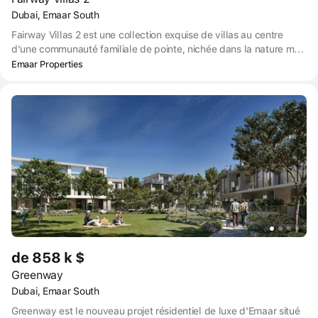
Dubai, Emaar South
Fairway Villas 2 est une collection exquise de villas au centre
d'une communauté familiale de pointe, nichée dans la nature mais
reliée à un ensemble inspiré d'équipements de classe mondiale. À
Emaar Properties
Fairway Villas 2, vous pouvez faire l'expérience du luxe d'une
station de golf avec son paysage immaculé et ses verts
luxuriants, tout en profitant d'une vue imprenable sur le grand
parc linéaire et les sikkas bordés d'arbres depuis le confort de
votre balcon.
de 858 k $
Greenway
Dubai, Emaar South
Greenway est le nouveau projet résidentiel de luxe d'Emaar situé