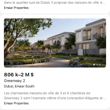
dans le quartier sud de Dubaï. Il propose des maisons de ville de
3 et 4 chambres à coucher. Le projet comprendra des
Emaar Properties
équipements tels qu'une piscine, une aire de jeux pour enfants,
une salle de sport, des installations sportives et bien plus encore,
ce qui en fait un choix idéal pour ceux qui recherchent un mode
de vie luxueux dans la communauté dynamique d'Emaar South.
806 k–2 M $
Greenway 2
Dubai, Emaar South
Les charmantes maisons de ville de 3 et 4 chambres de
Greenway 2 sont l'exemple même d'une conception élégante et
intuitive, alliant confort luxueux, espace généreux et
Emaar Properties
sophistication architecturale. Greenway 2 est entouré d'une