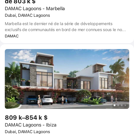
de 803 k $
DAMAC Lagoons - Marbella
Dubai, DAMAC Lagoons
Marbella est le dernier né de la série de développements
exclusifs de communautés en bord de mer connues sous le nom
de DAMAC Lagoons. Un nouveau concept de vie haut de gamme
DAMAC
qui s'accompagne de l'une des adresses les plus prestigieuses
de Dubaï. Marbella propose des maisons de ville de style
méditerranéen spécialement conçues pour les célibataires, les
couples et les familles avec enfants. L'ensemble de la zone, qui
s'étend sur plus de 4 kilomètres carrés, est entouré de lagons
azur et de plages de sable blanc.
809 k–854 k $
DAMAC Lagoons - Ibiza
Dubai, DAMAC Lagoons