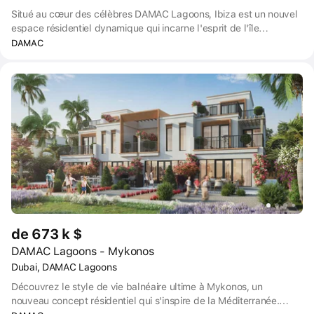
Situé au cœur des célèbres DAMAC Lagoons, Ibiza est un nouvel
espace résidentiel dynamique qui incarne l'esprit de l'île
emblématique d'Ibiza. Fusionnant la tradition européenne et les
DAMAC
normes de qualité inégalées de Dubaï, cette communauté offre un
style de vie suburbain unique.
de 673 k $
DAMAC Lagoons - Mykonos
Dubai, DAMAC Lagoons
Découvrez le style de vie balnéaire ultime à Mykonos, un
nouveau concept résidentiel qui s'inspire de la Méditerranée.