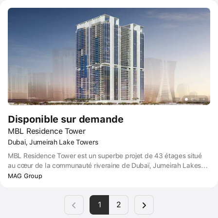
croissante d'un luxe abordable dans cette ville animée connue
pour son esprit pionnier.
Disponible sur demande
MBL Residence Tower
Dubai, Jumeirah Lake Towers
MBL Residence Tower est un superbe projet de 43 étages situé
au cœur de la communauté riveraine de Dubaï, Jumeirah Lakes
Towers. Lieu idéal pour vivre et travailler, il propose des
MAG Group
appartements d'une, deux ou trois chambres, dont la plupart
offrent une vue sur le lac Almas West.
1
2