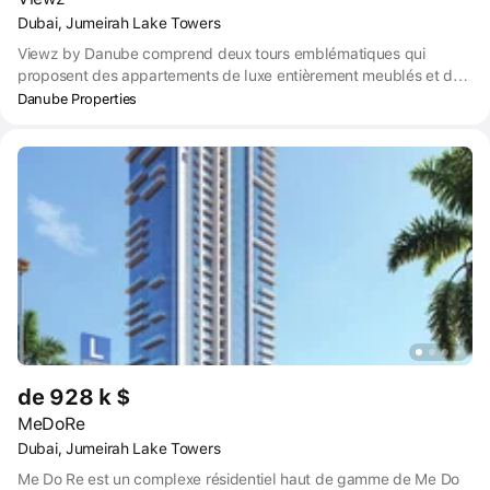
Dubai, Jumeirah Lake Towers
Viewz by Danube comprend deux tours emblématiques qui
proposent des appartements de luxe entièrement meublés et des
Sky Villas. Le projet vise à redéfinir la vie moderne haut de
Danube Properties
gamme avec des intérieurs somptueux et des éléments de design
bien aménagés.
de 928 k $
MeDoRe
Dubai, Jumeirah Lake Towers
Me Do Re est un complexe résidentiel haut de gamme de Me Do