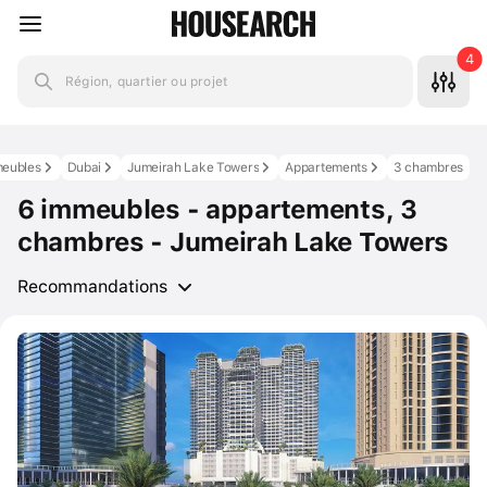
4
Région, quartier ou projet
eubles
Dubai
Jumeirah Lake Towers
Appartements
3 chambres
6 immeubles - appartements, 3
chambres - Jumeirah Lake Towers
Recommandations