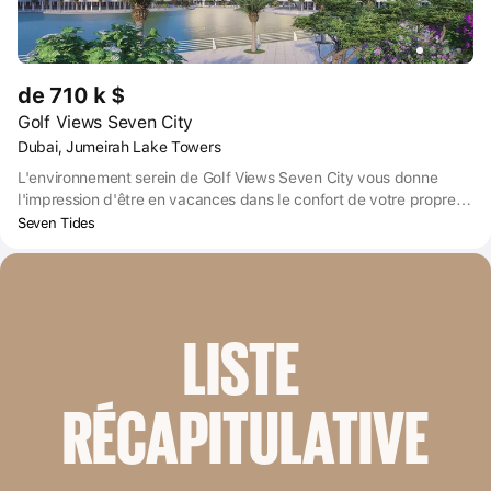
de 710 k $
Golf Views Seven City
Dubai, Jumeirah Lake Towers
L'environnement serein de Golf Views Seven City vous donne
l'impression d'être en vacances dans le confort de votre propre
maison. Grâce à l'intégration parfaite d'un design époustouflant et
Seven Tides
d'un service cinq étoiles, Golf Views est la quintessence d'un
mode de vie de haut niveau.
LISTE 
RÉCAPITULATIVE