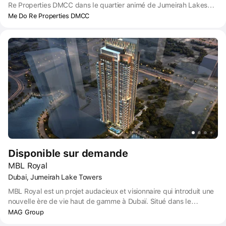
Re Properties DMCC dans le quartier animé de Jumeirah Lakes
Towers. Le complexe comprendra 41 étages, dont 4 rez-de-
Me Do Re Properties DMCC
chaussée réservés au stationnement. Les acheteurs potentiels
peuvent choisir parmi une variété de studios et d'appartements
de 1 à 3 chambres.
Disponible sur demande
MBL Royal
Dubai, Jumeirah Lake Towers
MBL Royal est un projet audacieux et visionnaire qui introduit une
nouvelle ère de vie haut de gamme à Dubaï. Situé dans le
pittoresque K Cluster de Jumeirah Lake Towers (JLT), ce projet a
MAG Group
été conçu de manière réfléchie pour répondre à la demande