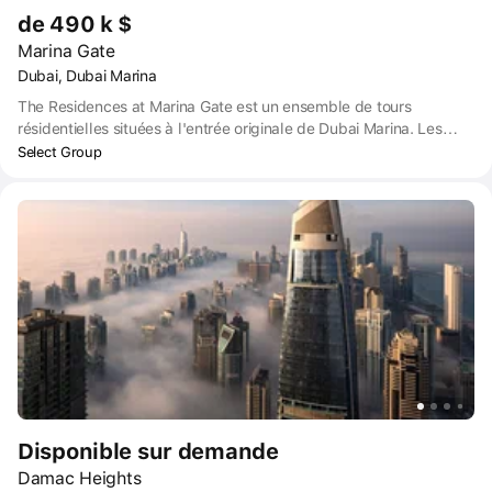
de 490 k $
Marina Gate
Dubai, Dubai Marina
The Residences at Marina Gate est un ensemble de tours
résidentielles situées à l'entrée originale de Dubai Marina. Les
tours sont situées à l'entrée nord de la communauté de Dubai
Select Group
Marina et offrent un accès et un parking faciles pour les résidents,
ainsi que la proximité de diverses options de transport public.
Elles offrent une vue imprenable sur le golfe Persique, la marina
de Dubaï et la verdure luxuriante de l'Emirates Golf Club, et sont
conçues pour maximiser l'espace intérieur grâce à de hauts
plafonds et des angles droits.
Disponible sur demande
Damac Heights