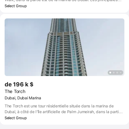
autoroutes se trouvent à proximité, ce qui facilite l'accès à
Select Group
d'autres parties de la ville. Les plages de Jumeirah Beach
Residence et de Bluewaters se trouvent à un peu moins de deux
kilomètres, tandis que le Burj Khalifa - le bâtiment le plus haut du
monde - et le Dubai Mall - le deuxième plus grand centre
commercial de la planète - sont tous deux à 25 minutes en
voiture.
de 196 k $
The Torch
Dubai, Dubai Marina
The Torch est une tour résidentielle située dans la marina de
Dubaï, à côté de l'île artificielle de Palm Jumeirah, dans la partie
ouest de la ville de Dubaï. Le projet bénéficie d'un emplacement
Select Group
de choix, à seulement 500 mètres du golfe Persique.