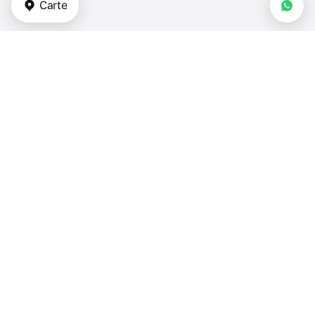
Carte
Types de biens immobiliers
appartements - Émirats arabes unis
duplex - Émirats arabes unis
maisons de ville - Émirats arabes unis
villas - Émirats arabes unis
maisons - Émirats arabes unis
Chambres à coucher
1 chambre - Émirats arabes unis
2 chambres - Émirats arabes unis
3 chambres - Émirats arabes unis
plus de 4 chambres - Émirats arabes unis