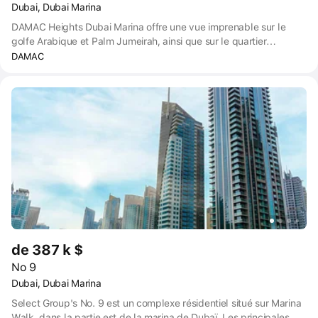
Dubai, Dubai Marina
DAMAC Heights Dubai Marina offre une vue imprenable sur le
golfe Arabique et Palm Jumeirah, ainsi que sur le quartier
environnant. Les balcons en verre permettent à la lumière de
DAMAC
pénétrer par d'immenses baies vitrées. Tous ces éléments se
combinent pour offrir un mode de vie merveilleux au bord de l'eau
dans cette incroyable adresse de la marina.
de 387 k $
No 9
Dubai, Dubai Marina
Select Group's No. 9 est un complexe résidentiel situé sur Marina
Walk, dans la partie est de la marina de Dubaï. Les principales