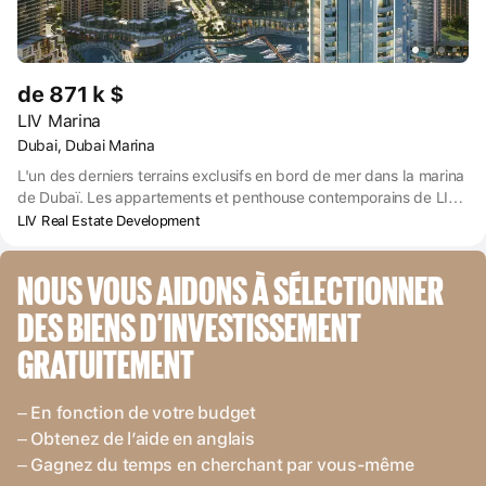
de 871 k $
LIV Marina
Dubai, Dubai Marina
L'un des derniers terrains exclusifs en bord de mer dans la marina
de Dubaï. Les appartements et penthouse contemporains de LIV
MARINA offrent une vue ininterrompue sur le front de mer et une
LIV Real Estate Development
lumière naturelle abondante.
NOUS VOUS AIDONS À SÉLECTIONNER 
DES BIENS D’INVESTISSEMENT 
GRATUITEMENT
– En fonction de votre budget
– Obtenez de l’aide en anglais
– Gagnez du temps en cherchant par vous-même