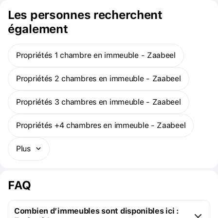
des appartements chics de 1, 2, 3 et 4 chambres avec une vue
Les personnes recherchent
imprenable sur le Burj Khalifa, la fontaine de Dubaï et la ligne
d'horizon captivante.
également
Propriétés 1 chambre en immeuble - Zaabeel
Propriétés 2 chambres en immeuble - Zaabeel
Propriétés 3 chambres en immeuble - Zaabeel
Propriétés +4 chambres en immeuble - Zaabeel
Plus
FAQ
Combien d’immeubles sont disponibles ici :