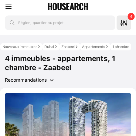
4
Région, quartier ou projet
Nouveaux immeubles
Dubai
Zaabeel
Appartements
1 chambre
4 immeubles - appartements, 1
chambre - Zaabeel
Recommandations