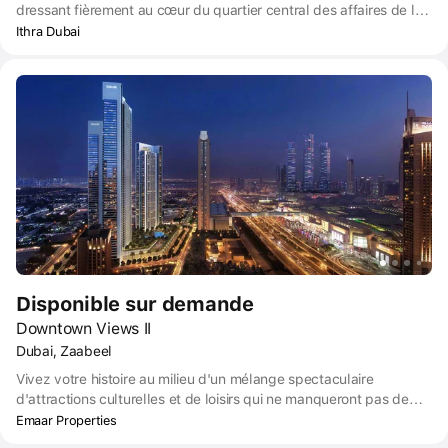
dressant fièrement au cœur du quartier central des affaires de la
ville, ce développement prestigieux est l'adresse ultime pour le
Ithra Dubai
citadin moderne. Le complexe offre une expérience résidentielle
haut de gamme unique qui intègre de manière transparente les
meilleurs éléments de travail, de vie et de loisirs.
Disponible sur demande
Downtown Views II
Dubai, Zaabeel
Vivez votre histoire au milieu d'un mélange spectaculaire
d'attractions culturelles et de loisirs qui ne manqueront pas de
vous étonner, et retirez-vous dans votre havre de luxe chaque fois
Emaar Properties
que vous souhaitez faire une pause. Voici Downtown Views II -