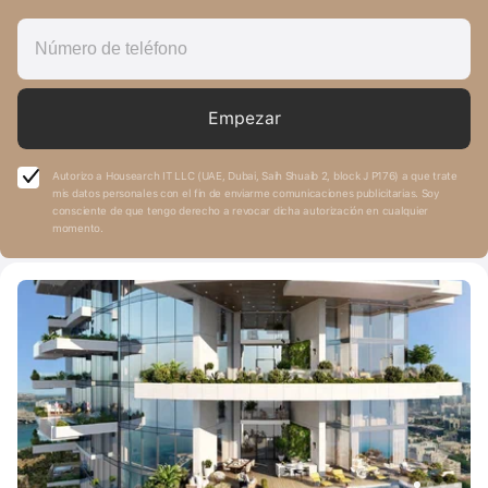
Empezar
Autorizo a Housearch IT LLC (UAE, Dubai, Saih Shuaib 2, block J P176) a que trate
mis datos personales con el fin de enviarme comunicaciones publicitarias. Soy
consciente de que tengo derecho a revocar dicha autorización en cualquier
momento.