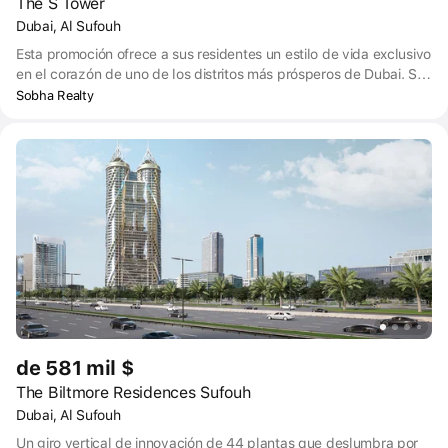
The S Tower
Dubai, Al Sufouh
Esta promoción ofrece a sus residentes un estilo de vida exclusivo
en el corazón de uno de los distritos más prósperos de Dubai. S
Tower, una residencia emblemática en Sheikh Zayed Road, está
Sobha Realty
situada en una zona privilegiada con fácil acceso a The Palm
Jumeirah, el puerto y el puerto deportivo de Dubai, Burj Al Arab,
el Mall of the Emirates y Dubai Media City.
de 581 mil $
The Biltmore Residences Sufouh
Dubai, Al Sufouh
Un giro vertical de innovación de 44 plantas que deslumbra por