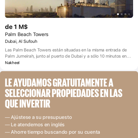
de 1 M$
Palm Beach Towers
Dubai, Al Sufouh
Las Palm Beach Towers están situadas en la misma entrada de
Palm Jumeirah, junto al puerto de Dubai y a sólo 10 minutos en
coche del puerto deportivo de Dubai. Esta ubicación le permite
Nakheel
explorar fácilmente la ciudad en coche y taxi, o en transporte
público en tranvía y monorraíl (las estaciones de ambos están
LE AYUDAMOS GRATUITAMENTE A 
cerca). Dubai Business Bay y Downtown Dubai están a 23 y 27
minutos en coche respectivamente, y para llegar al Aeropuerto
SELECCIONAR PROPIEDADES EN LAS 
Internacional de Dubai tardará 34 minutos en coche.
QUE INVERTIR
— Ajústese a su presupuesto
— Le atendemos en inglés
— Ahorre tiempo buscando por su cuenta