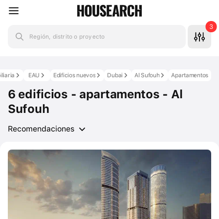
3
Región, distrito o proyecto
liaria
EAU
Edificios nuevos
Dubai
Al Sufouh
Apartamentos
6 edificios - apartamentos - Al
Sufouh
Recomendaciones