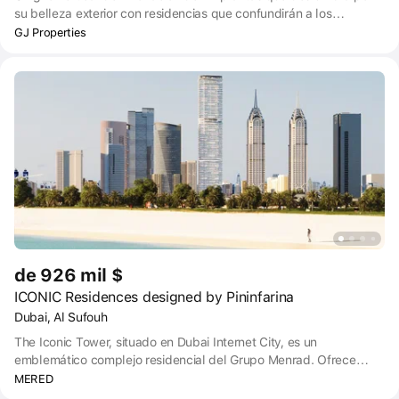
su belleza exterior con residencias que confundirán a los
propietarios gracias a los generosos espacios habitables de sus
GJ Properties
480 exquisitos apartamentos. Creado a partir de la inspiración del
eclecticismo que hace referencia al art déco, Biltmore Sufouh es
una representación de la innovación de Dubai.
de 926 mil $
ICONIC Residences designed by Pininfarina
Dubai, Al Sufouh
The Iconic Tower, situado en Dubai Internet City, es un
emblemático complejo residencial del Grupo Menrad. Ofrece
apartamentos de lujo con un diseño moderno y comodidades
MERED
avanzadas. Este complejo residencial multifuncional está