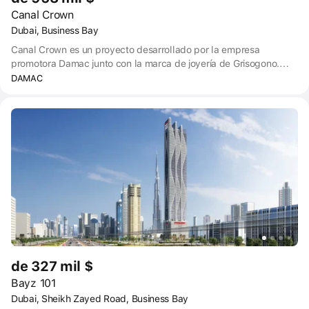
Canal Crown
Dubai, Business Bay
Canal Crown es un proyecto desarrollado por la empresa
promotora Damac junto con la marca de joyería de Grisogono.
Complejo residencial premium vista apartamentos con balcones
DAMAC
redondeados y espacios verdes.
de 327 mil $
Bayz 101
Dubai, Sheikh Zayed Road, Business Bay