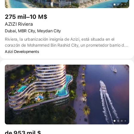
275 mil–10 M$
AZIZI Riviera
Dubai, MBR City, Meydan City
Riviera, la urbanización insignia de Azizi, está situada en el
corazón de Mohammed Bin Rashid City, un prometedor barrio de
Dubai. La propiedad está a tiro de piedra del hipódromo de
Azizi Developments
Meydan, donde se celebra anualmente la Copa del Mundo de
Dubai, así como de varias instalaciones deportivas y de ocio.
de 953 mil $