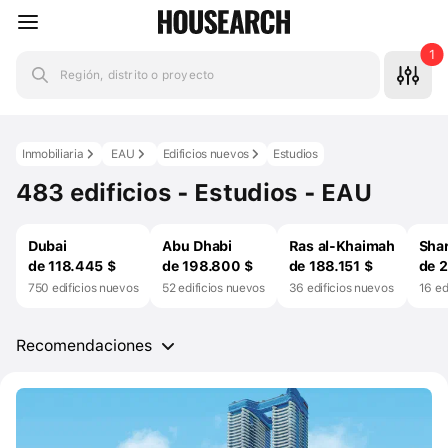
1
Región, distrito o proyecto
Inmobiliaria
EAU
Edificios nuevos
Estudios
483 edificios - Estudios - EAU
Dubai
Abu Dhabi
Ras al-Khaimah
Shar
de 118.445 $
de 198.800 $
de 188.151 $
de 2
750 edificios nuevos
52 edificios nuevos
36 edificios nuevos
16 ed
Recomendaciones