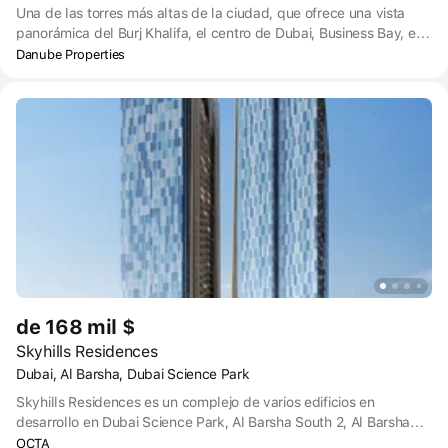
Una de las torres más altas de la ciudad, que ofrece una vista
panorámica del Burj Khalifa, el centro de Dubai, Business Bay, el
Canal de Dubai, Sheikh Zayed Road, Jumeirah y la costa.
Danube Properties
Enclavado en el enclave contemporáneo de Business Bay, que se
distingue por sus rascacielos, elegantes apartamentos, oficinas
corporativas y opulentos hoteles, Bayz 101 se erige como una
refinada residencia. Situada cerca de Sheikh Zayed Road y a sólo
dos minutos a pie de la estación de metro de Business Bay,
encarna la sofisticación en cada detalle.
de 168 mil $
Skyhills Residences
Dubai, Al Barsha, Dubai Science Park
Skyhills Residences es un complejo de varios edificios en
desarrollo en Dubai Science Park, Al Barsha South 2, Al Barsha
South, Dubai.
OCTA