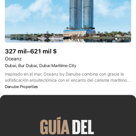
327 mil–621 mil $
Oceanz
Dubai, Bur Dubai, Dubai Maritime City
Inspirado en el mar, Oceanz by Danube combina con gracia la
sofisticación arquitectónica con el encanto del carisma marítimo.
Situado en el corazón de la próspera comunidad de Maritime City,
Danube Properties
prepárese para ser hipnotizado por amplias vistas al mar.
GUÍA
 DEL 