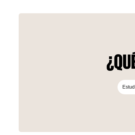
tranquilidad, diseñado para mejorar el bienestar y
proporcionar un refugio del ajetreo y el bullicio de la vida
cotidiana.
¿QUÉ
Estud