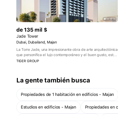
de 135 mil $
Jade Tower
Dubai, Dubailand, Majan
La Torre Jade, una impresionante obra de arte arquitectónica
que personifica el lujo contemporáneo y el buen gusto, está
escondida en el colorido tapiz del horizonte de Dubailand.
TIGER GROUP
Gracias a su estudiada construcción, la Torre Jade se integra
armoniosamente en su entorno, al tiempo que ofrece un
diseño moderno y unas vistas extraordinarias.
La gente también busca
Propiedades de 1 habitación en edificios - Majan
Estudios en edificios - Majan
Propiedades en 