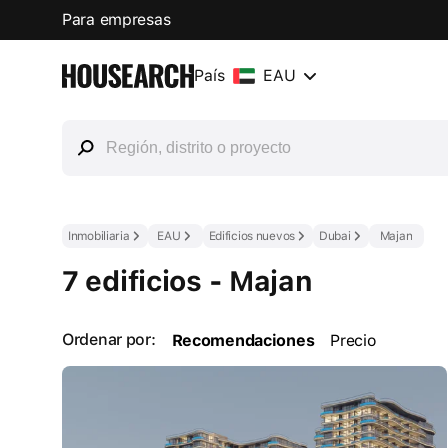
Para empresas
País
EAU
Inmobiliaria
EAU
Edificios nuevos
Dubai
Majan
7 edificios - Majan
Ordenar por:
Recomendaciones
Precio