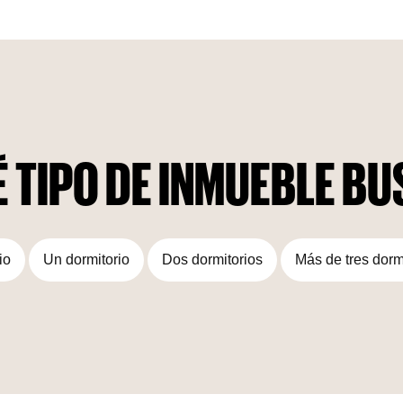
de lujo promete un estilo de vida lujoso con comodidades
modernas y equipos de última generación.
 TIPO DE INMUEBLE B
io
Un dormitorio
Dos dormitorios
Más de tres dorm