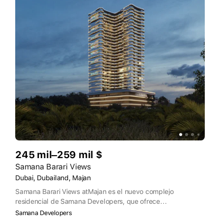
245 mil–259 mil $
Samana Barari Views
Dubai, Dubailand, Majan
Samana Barari Views atMajan es el nuevo complejo
residencial de Samana Developers, que ofrece
apartamentos de lujo con servicios. Este proyecto residencial
Samana Developers