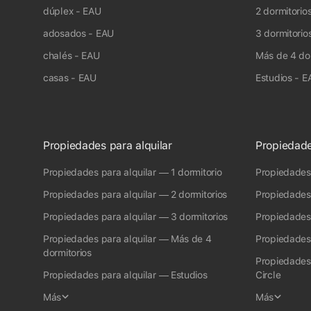
Superficie de los pisos de dos habitaciones
de 
dúplex - EAU
2 dormitorio
Coste de los pisos de tres habitaciones
de 
adosados - EAU
3 dormitorio
Superficie de los pisos de tres habitaciones
de 
chalés - EAU
Más de 4 dor
casas - EAU
Estudios - E
Propiedades para alquilar
Propiedade
Propiedades para alquilar — 1 dormitorio
Propiedades
Propiedades para alquilar — 2 dormitorios
Propiedades
Propiedades para alquilar — 3 dormitorios
Propiedades
Propiedades para alquilar — Más de 4
Propiedades
dormitorios
Propiedades
Propiedades para alquilar — Estudios
Circle
Más
Más