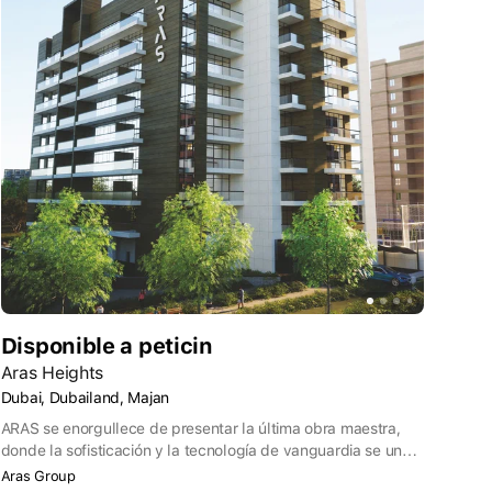
Disponible a peticin
Aras Heights
Dubai, Dubailand, Majan
ARAS se enorgullece de presentar la última obra maestra,
donde la sofisticación y la tecnología de vanguardia se unen
para redefinir la vida urbana. Situado en el corazón de
Aras Group