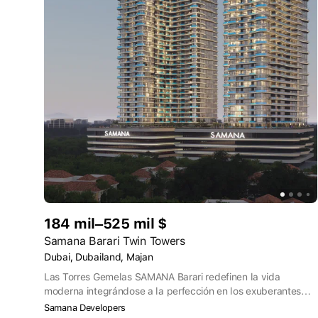
184 mil–525 mil $
Samana Barari Twin Towers
Dubai, Dubailand, Majan
Las Torres Gemelas SAMANA Barari redefinen la vida
moderna integrándose a la perfección en los exuberantes
paisajes que las rodean. Cada residencia es un remanso de
Samana Developers