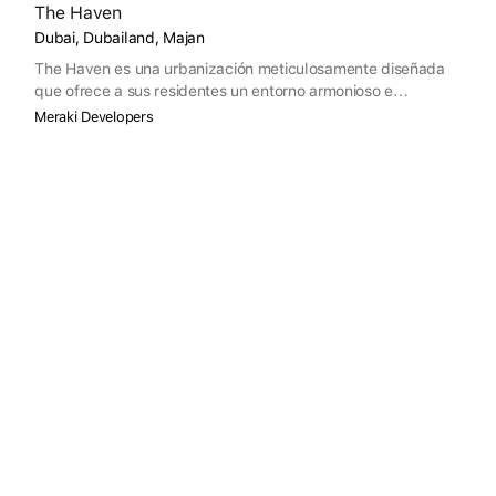
The Haven
Dubai, Dubailand, Majan
The Haven es una urbanización meticulosamente diseñada
que ofrece a sus residentes un entorno armonioso e
inspirador. Siguiendo los principios del diseño biofílico, todos
Meraki Developers
los aspectos de The Haven están cuidadosamente
diseñados para estimular los sentidos y promover el
bienestar físico y emocional.