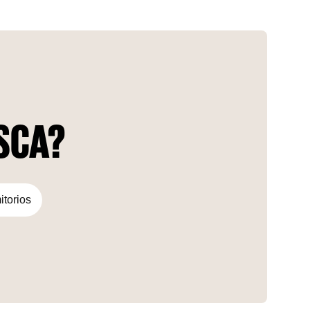
Dubai, ARAS HEIGHTS no es sólo otro complejo de
apartamentos; es un testimonio del compromiso de
proporcionar las mejores viviendas de calidad con un toque
futurista. ARAS HEIGHTS cuenta con una colección de casas
inteligentes meticulosamente diseñadas, estableciendo un
nuevo estándar para la vida de lujo en Dubai. Cada
residencia es una obra maestra de la excelencia
arquitectónica, que ofrece un confort y una comodidad
inigualables.
USCA?
itorios