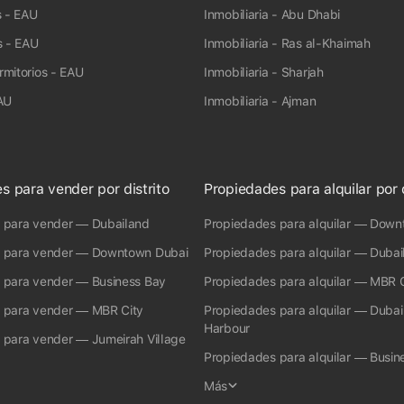
46 m² a 186 m².
s - EAU
Inmobiliaria - Abu Dhabi
653 mil $ a 679 mil $
s - EAU
Inmobiliaria - Ras al-Khaimah
198 m² a 311 m².
mitorios - EAU
Inmobiliaria - Sharjah
AU
Inmobiliaria - Ajman
s para vender por distrito
Propiedades para alquilar por d
 para vender — Dubailand
Propiedades para alquilar — Down
 para vender — Downtown Dubai
Propiedades para alquilar — Dubai
 para vender — Business Bay
Propiedades para alquilar — MBR C
 para vender — MBR City
Propiedades para alquilar — Dubai
Harbour
 para vender — Jumeirah Village
Propiedades para alquilar — Busin
Más