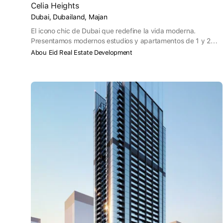
Celia Heights
Dubai, Dubailand, Majan
El icono chic de Dubai que redefine la vida moderna.
Presentamos modernos estudios y apartamentos de 1 y 2
dormitorios que priorizan la privacidad y el confort. Sienta la
Abou Eid Real Estate Development
calidez del hogar, relájese en el cine al aire libre y el
gimnasio, y disfrute de servicios como una piscina, una
amplia terraza y zonas de juegos infantiles.