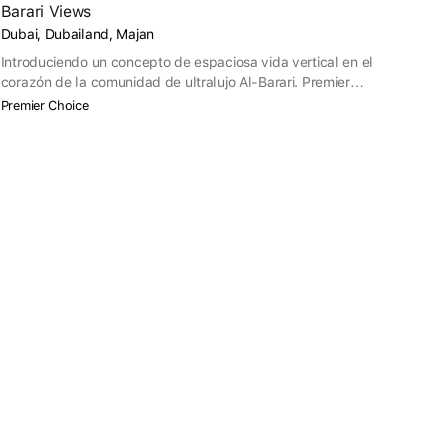
Barari Views
Dubai, Dubailand, Majan
Introduciendo un concepto de espaciosa vida vertical en el
corazón de la comunidad de ultralujo Al-Barari. Premier
Choice ha demostrado una vez más su capacidad para
Premier Choice
reconocer los mercados en desarrollo con el fin de crear
oportunidades de crecimiento para todos los participantes
en el sector inmobiliario. Desde inversores en desarrollo
hasta futuros inquilinos de alquiler, Barari Views tiene algo
único que ofrecer a todos