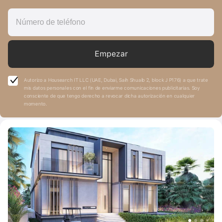
Empezar
Autorizo a Housearch IT LLC (UAE, Dubai, Saih Shuaib 2, block J P176) a que trate
mis datos personales con el fin de enviarme comunicaciones publicitarias. Soy
consciente de que tengo derecho a revocar dicha autorización en cualquier
momento.