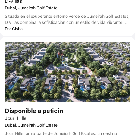
D-Villas
Dubai, Jumeirah Golf Estate
Situada en el exuberante entorno verde de Jumeirah Golf Estates,
D Villas combina la sofisticación con un estilo de vida vibrante.
Acceso exclusivo a campos de golf de categoría mundial,
Dar Global
instalaciones de ocio de primera clase y proximidad a las
principales atracciones de la ciudad.
Disponible a peticin
Jouri Hills
Dubai, Jumeirah Golf Estate
Jouri Hills forma parte de Jumeirah Golf Estates, un destino