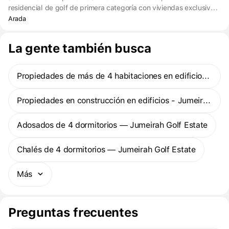
residencial de golf de primera categoría con viviendas exclusivas
e instalaciones de ocio situadas en medio de dos campos de golf
Arada
de campeonato reconocidos internacionalmente en el centro de
la nueva Dubai.
La gente también busca
Propiedades de más de 4 habitaciones en edificios - Jumeirah Golf Estate
Propiedades en construcción en edificios - Jumeirah Golf Estate
Adosados de 4 dormitorios — Jumeirah Golf Estate
Chalés de 4 dormitorios — Jumeirah Golf Estate
Más
Preguntas frecuentes