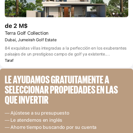
de 2 M$
Terra Golf Collection
Dubai, Jumeirah Golf Estate
84 exquisitas villas integradas a la perfección en los exuberantes
paisajes de un prestigioso campo de golf ya existente.
Experimente el epítome del diseño contemporáneo, la
Taraf
funcionalidad y la exclusividad.
LE AYUDAMOS GRATUITAMENTE A 
SELECCIONAR PROPIEDADES EN LAS 
QUE INVERTIR
— Ajústese a su presupuesto
— Le atendemos en inglés
— Ahorre tiempo buscando por su cuenta