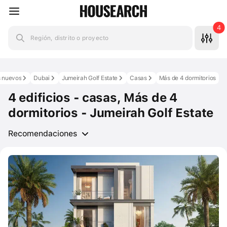
4
Región, distrito o proyecto
s nuevos
Dubai
Jumeirah Golf Estate
Casas
Más de 4 dormitorios
4 edificios - casas, Más de 4
dormitorios - Jumeirah Golf Estate
Recomendaciones