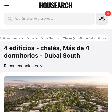
4
Región, distrito o proyecto
Edificios nuevos
Dubai
Dubai South
Chalés
Más de 4 dormitorios
4 edificios - chalés, Más de 4
dormitorios - Dubai South
Recomendaciones