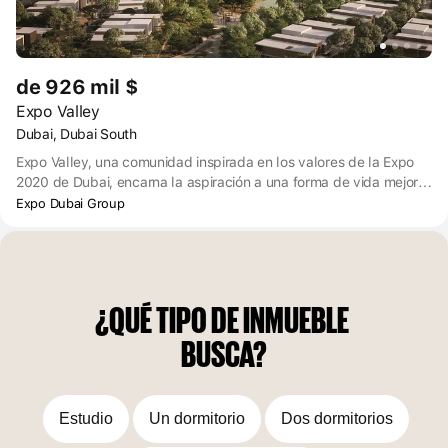
de 926 mil $
Expo Valley
Dubai, Dubai South
Expo Valley, una comunidad inspirada en los valores de la Expo
2020 de Dubai, encarna la aspiración a una forma de vida mejor,
más amable y más libre. Situada en los famosos terrenos de la
Expo Dubai Group
Expo Mundial, esta urbanización cuenta con amplias villas y
casas adosadas de última generación, cuidadosamente
distribuidas por un ondulado paisaje autóctono con vistas a una
reserva natural, un pintoresco lago y un tradicional wadi (valle
árabe).
¿QUÉ TIPO DE INMUEBLE 
BUSCA?
Estudio
Un dormitorio
Dos dormitorios