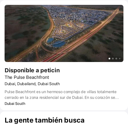
con la facilidad de la vida urbana. Las viviendas ofrecen
privacidad al tiempo que se mantienen conectadas sin esfuerzo a
una comunidad vibrante. Todas las atracciones de Expo City
Dubai al alcance de la mano.
Disponible a peticin
The Pulse Beachfront
Dubai, Dubailand, Dubai South
Pulse Beachfront es un hermoso complejo de villas totalmente
cerrado en la zona residencial sur de Dubai. En su corazón se
encuentra una de las características más impresionantes: una
Dubai South
piscina de playa de arena turquesa. Aquí podrá vivir y jugar en un
entorno natural, con jardines privados, amplias zonas verdes y
La gente también busca
numerosos centros de entretenimiento infantil.