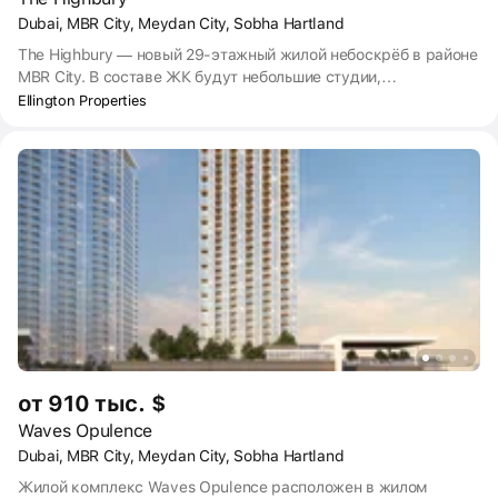
Dubai, MBR City, Meydan City, Sobha Hartland
The Highbury — новый 29-этажный жилой небоскрёб в районе
MBR City. В составе ЖК будут небольшие студии,
дизайнерские апартаменты с 1–4 спальнями и
Ellington Properties
двухуровневые пентхаусы. Площадь студий начинается от 39
м². Все квартиры в The Highbury продаются с мебелью.
Застройщик планирует сдать объект в III квартале 2025 года.
от 910 тыс. $
Waves Opulence
Dubai, MBR City, Meydan City, Sobha Hartland
Жилой комплекс Waves Opulence расположен в жилом