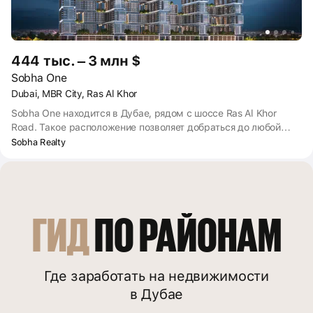
444 тыс. – 3 млн $
Sobha One
Dubai, MBR City, Ras Al Khor
Sobha One находится в Дубае, рядом с шоссе Ras Al Khor
Road. Такое расположение позволяет добраться до любой
точки города. Около 30 минут займёт дорога на машине до
Sobha Realty
Downtown Dubai с самой высокой башней в мире Burj Khalifa,
крупнейшим торговым центром Dubai Mall, поющими
фонтанами. Столько же ехать до Dubai International Airport. 25
минут на автомобиле — до пляжа Kite Beach с выходом к
Персидскому заливу, 35 — до ТЦ Mall of the Emirates с
ГИД
 ПО РАЙОНАМ
горнолыжным курортом внутри.
Где заработать на недвижимости
в Дубае