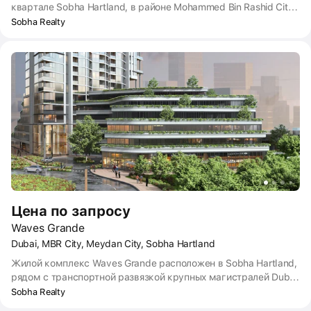
квартале Sobha Hartland, в районе Mohammed Bin Rashid City,
недалеко от транспортной развязки улиц Ras Al Khor Road и
Sobha Realty
Dubai Al Ain Road. Это позволяет автовладельцам добираться
в центральные места Дубая и его пригороды. Расстояние до
башни Burj Khalifa составляет 11 км, до международного
аэропорта — 16 км.
Цена по запросу
Waves Grande
Dubai, MBR City, Meydan City, Sobha Hartland
Жилой комплекс Waves Grande расположен в Sobha Hartland,
рядом с транспортной развязкой крупных магистралей Dubai
Al Ain Road и Ras Al Khor Road. Благодаря этому
Sobha Realty
автовладельцы могут строить короткие маршруты в