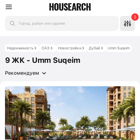
2
Город, район или здание
Недвижимость
ОАЭ
Новостройки
Дубай
Umm Suqeim
9 ЖК - Umm Suqeim
Рекомендуем