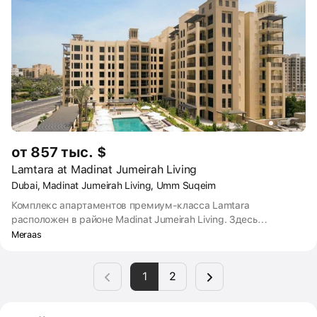
многочисленные пляжи на берегу залива, до которого можно
дойти пешком за несколько минут. Строительство закончится
в 2026 году.
от 857 тыс. $
Lamtara at Madinat Jumeirah Living
Dubai, Madinat Jumeirah Living, Umm Suqeim
Комплекс апартаментов премиум-класса Lamtara
расположен в районе Madinat Jumeirah Living. Здесь
представлены полностью меблированные апартаменты с 1, 2,
Meraas
3 и 4 спальнями с отделкой под ключ. Окна домов выходят на
Персидский залив и башню Burj Al Arab.
1
2