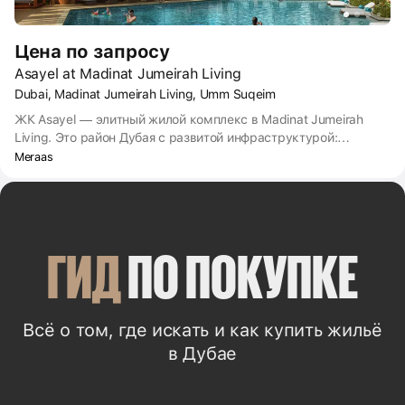
Цена по запросу
Asayel at Madinat Jumeirah Living
Dubai, Madinat Jumeirah Living, Umm Suqeim
ЖК Asayel — элитный жилой комплекс в Madinat Jumeirah
Living. Это район Дубая с развитой инфраструктурой:
транспортной развязкой, торговыми центрами,
Meraas
продуктовыми магазинами. За 10–15 минут можно доехать
до школ, детских садов, больниц. Рядом находятся известные
достопримечательности города: «Сад чудес», «Сад
бабочек», парк аттракционов Global Village.
ГИД
 ПО ПОКУПКЕ
Всё о том, где искать и как купить жильё
в Дубае