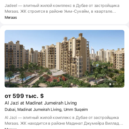
Jadeel — элитный жилой комплекс в Дубае от застройщика
Meraas. ЖК строится в районе Умм-Сукейм, в квартале
Мадинат Джумейра Ливинг. Сдача Jadeel запланирована на
Meraas
2024 год. Из комплекса будет открываться вид на
знаменитый люксовый отель Бурдж-аль-Араб. До
ближайшего пляжа с выходом к заливу — 17 минут пешком
или 6 минут на машине.
от 599 тыс. $
Al Jazi at Madinat Jumeirah Living
Dubai, Madinat Jumeirah Living, Umm Suqeim
Al Jazi — элитный жилой комплекс в Дубае от застройщика
Meraas. ЖК находится в районе Мадинат Джумейра Вилладж,