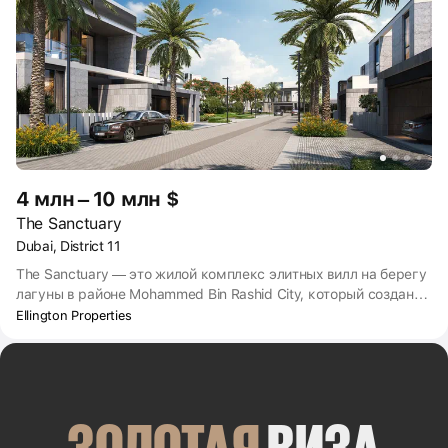
4 млн – 10 млн $
The Sanctuary
Dubai, District 11
The Sanctuary — это жилой комплекс элитных вилл на берегу
лагуны в районе Mohammed Bin Rashid City, который создан
по принципу «город в городе». На территории района есть
Ellington Properties
семейный парк, созданный в сотрудничестве с Universal
Studios, один из крупнейших торговых центров мира Mall of
the World и множество других коммерческих и социальных
объектов. В 2019 году здесь была продана вилла с 7
спальнями за рекордные для ОАЭ 24,5 млн долларов США.
ЗОЛОТАЯ
 ВИЗА