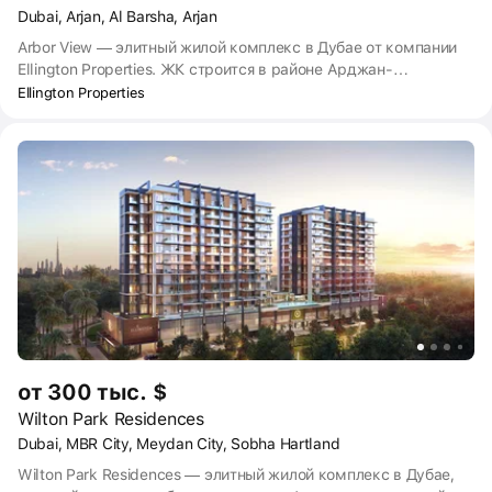
Dubai, Arjan, Al Barsha, Arjan
Arbor View — элитный жилой комплекс в Дубае от компании
Ellington Properties. ЖК строится в районе Арджан-
Дубайленд, где находятся парк цветов Miracle Garden и сад
Ellington Properties
бабочек. Рядом расположен один из самых крупных торговых
центров Mall of Emirates с горнолыжным курортом внутри.
Сдача Arbor View запланирована на 2026 год.
от 300 тыс. $
Wilton Park Residences
Dubai, MBR City, Meydan City, Sobha Hartland
Wilton Park Residences — элитный жилой комплекс в Дубае,