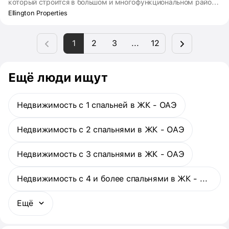
который строится в большом и многофункциональном районе
Mohammed Bin Rashid City (MBR City). Район покрывает больше
Ellington Properties
10 800 га. Именно здесь хотят открыть крупнейший торговый
центр в мире Mall of the World. На территории ТЦ будут
1
2
3
...
12
бассейн, больница, школа, отель и спортивный центр. Сдача
ЖК запланирована на 2023 год.
Ещё люди ищут
Недвижимость с 1 спальней в ЖК - ОАЭ
Недвижимость с 2 спальнями в ЖК - ОАЭ
Недвижимость с 3 спальнями в ЖК - ОАЭ
Недвижимость с 4 и более спальнями в ЖК - ОАЭ
Ещё