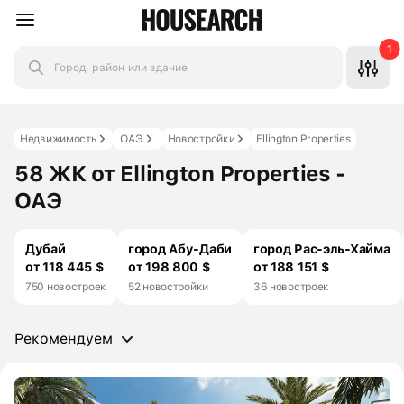
1
Город, район или здание
Недвижимость
ОАЭ
Новостройки
Ellington Properties
58 ЖК от Ellington Properties -
ОАЭ
Дубай
город Абу-Даби
город Рас-эль-Хайма
от 118 445 $
от 198 800 $
от 188 151 $
750 новостроек
52 новостройки
36 новостроек
Рекомендуем