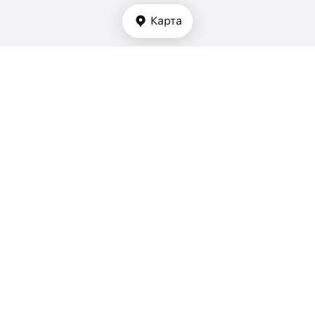
Карта
Тип недвижимости
апартаменты - ОАЭ
дуплексы - ОАЭ
таунхаусы - ОАЭ
виллы - ОАЭ
дома - ОАЭ
Комнатность
1 спальня - ОАЭ
2 спальни - ОАЭ
3 спальни - ОАЭ