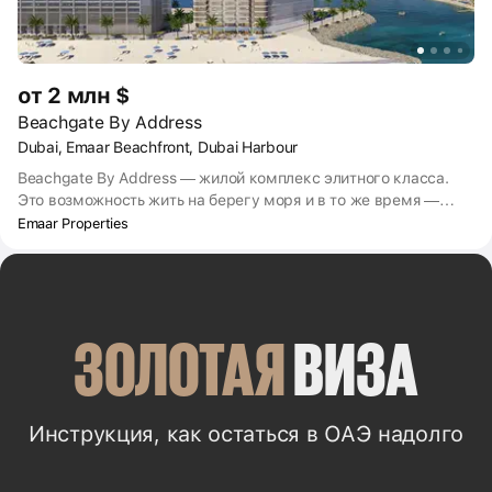
от 2 млн $
Beachgate By Address
Dubai, Emaar Beachfront, Dubai Harbour
Beachgate By Address — жилой комплекс элитного класса.
Это возможность жить на берегу моря и в то же время —
почти в центре делового Дубая. В комплекс входят
Emaar Properties
апартаменты с несколькими спальнями и 2-этажные
пентхаусы. Квартиры отделаны и меблированы, установлена
сантехника. Большие окна пропускают много света и
позволяют наслаждаться видами на Дубай, яхты и
набережную. В апартаментах есть балконы — один или
ЗОЛОТАЯ
 ВИЗА
несколько, в зависимости от числа спален.
Инструкция, как остаться в ОАЭ надолго