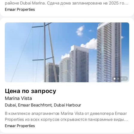
районе Dubai Marina. Сдача дома запланирована на 2025 год.
Из панорамных окон откроется вид на набережную канала и
Emaar Properties
центр города. До ближайшего пляжа Персидского залива
можно дойти пешком. Рядом есть всё, что нужно для
комфортной жизни: школы, детские сады, больницы,
магазины.
Цена по запросу
Marina Vista
Dubai, Emaar Beachfront, Dubai Harbour
В комплексе апартаментов Marina Vista от девелопера Emaar
Properties из всех корпусов открываются панорамные виды
на Персидский залив и небоскрёбы Dubai Marina.
Emaar Properties