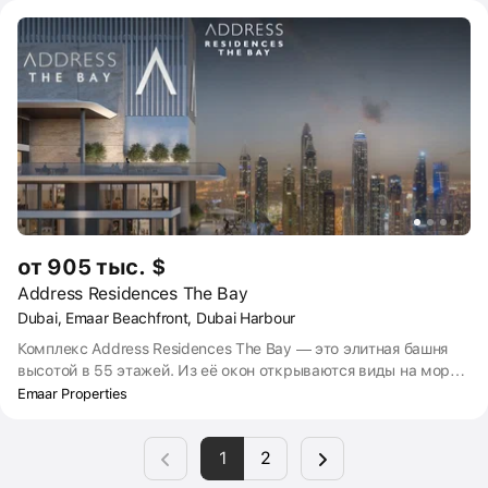
от 905 тыс. $
Address Residences The Bay
Dubai, Emaar Beachfront, Dubai Harbour
Комплекс Address Residences The Bay — это элитная башня
высотой в 55 этажей. Из её окон открываются виды на море
и искусственный остров Palm Jumeirah. Жильцы смогут
Emaar Properties
пользоваться персональными удобствами и сервисами, как в
пятизвёздочном отеле. Срок сдачи дома — четвертый
1
2
квартал 2026 года. Застройщик проекта, компания Emaar
Properties, не только возведёт башню, но и будет её