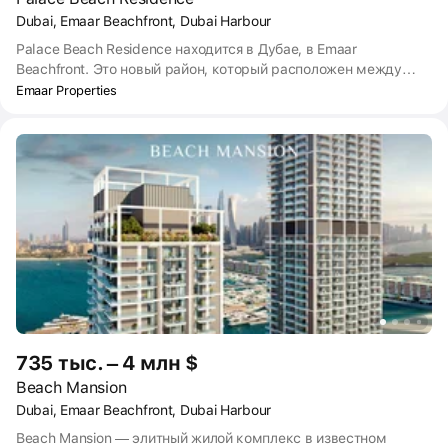
Dubai, Emaar Beachfront, Dubai Harbour
Palace Beach Residence находится в Дубае, в Emaar
Beachfront. Это новый район, который расположен между
известным искусственным островом Palm Jumeirah и
Emaar Properties
популярной улицей с небоскрёбами Dubai Marina. Комплекс
буквально стоит на островке с выходом к Персидскому
заливу. Вы можете выйти из дома и за 2–3 минуты подойти к
воде. Сдача Palace Beach Residence запланирована на 2025
год.
735 тыс. – 4 млн $
Beach Mansion
Dubai, Emaar Beachfront, Dubai Harbour
Beach Mansion — элитный жилой комплекс в известном