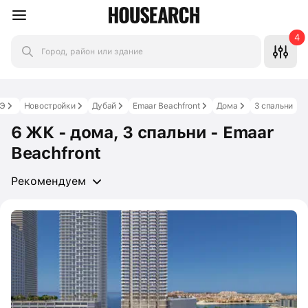
4
Город, район или здание
Э
Новостройки
Дубай
Emaar Beachfront
Дома
3 спальни
6 ЖК - дома, 3 спальни - Emaar
Beachfront
Рекомендуем