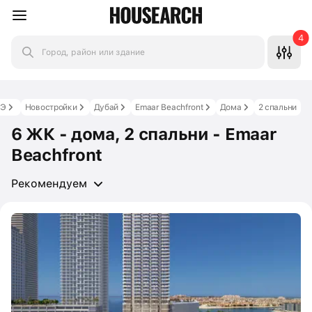
4
Город, район или здание
АЭ
Новостройки
Дубай
Emaar Beachfront
Дома
2 спальни
6 ЖК - дома, 2 спальни - Emaar
Beachfront
Рекомендуем