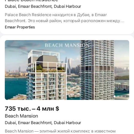
Dubai, Emaar Beachfront, Dubai Harbour
Palace Beach Residence находится в Дубае, в Emaar
Beachfront. Это новый район, который расположен между
известным искусственным островом Palm Jumeirah и
Emaar Properties
популярной улицей с небоскрёбами Dubai Marina. Комплекс
буквально стоит на островке с выходом к Персидскому
заливу. Вы можете выйти из дома и за 2–3 минуты подойти к
воде. Сдача Palace Beach Residence запланирована на 2025
год.
735 тыс. – 4 млн $
Beach Mansion
Dubai, Emaar Beachfront, Dubai Harbour
Beach Mansion — элитный жилой комплекс в известном