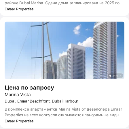
районе Dubai Marina. Сдача дома запланирована на 2025 год.
Из панорамных окон откроется вид на набережную канала и
Emaar Properties
центр города. До ближайшего пляжа Персидского залива
можно дойти пешком. Рядом есть всё, что нужно для
комфортной жизни: школы, детские сады, больницы,
магазины.
Цена по запросу
Marina Vista
Dubai, Emaar Beachfront, Dubai Harbour
В комплексе апартаментов Marina Vista от девелопера Emaar
Properties из всех корпусов открываются панорамные виды
на Персидский залив и небоскрёбы Dubai Marina.
Emaar Properties