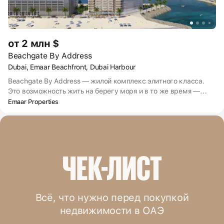
от 2 млн $
Beachgate By Address
Dubai, Emaar Beachfront, Dubai Harbour
Beachgate By Address — жилой комплекс элитного класса.
Это возможность жить на берегу моря и в то же время —
почти в центре делового Дубая. В комплекс входят
Emaar Properties
апартаменты с несколькими спальнями и 2-этажные
пентхаусы. Квартиры отделаны и меблированы, установлена
сантехника. Большие окна пропускают много света и
позволяют наслаждаться видами на Дубай, яхты и
набережную. В апартаментах есть балконы — один или
ЧЕК-ЛИСТ
несколько, в зависимости от числа спален.
Всё, что нужно перед покупкой
недвижимости в ОАЭ