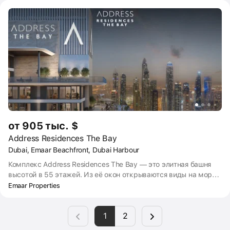
от 905 тыс. $
Address Residences The Bay
Dubai, Emaar Beachfront, Dubai Harbour
Комплекс Address Residences The Bay — это элитная башня
высотой в 55 этажей. Из её окон открываются виды на море
и искусственный остров Palm Jumeirah. Жильцы смогут
Emaar Properties
пользоваться персональными удобствами и сервисами, как в
пятизвёздочном отеле. Срок сдачи дома — четвертый
1
2
квартал 2026 года. Застройщик проекта, компания Emaar
Properties, не только возведёт башню, но и будет её