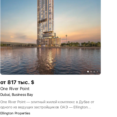
от 817 тыс. $
One River Point
Dubai, Business Bay
One River Point — элитный жилой комплекс в Дубае от
одного из ведущих застройщиков ОАЭ — Ellington
Properties. В ЖК будут представлены меблированные
Ellington Properties