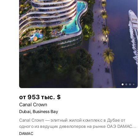
от 953 тыс. $
Canal Crown
Dubai, Business Bay
Canal Crown — элитный жилой комплекс в Дубае от
одного из ведущих девелоперов на рынке ОАЭ DAMAC
Properties и ювелирного бренда de Grisogono, который
DAMAC