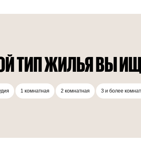
спальнями, каждый из которых имеет собственный
бассейн. Жилой комплекс Bayz 101, отличающийся
роскошными интерьерами и высококлассными
удобствами, включая современный тренажерный зал и
бассейн олимпийского размера, предлагает роскошный
образ жизни в самом сердце Дубая.
ОЙ ТИП ЖИЛЬЯ ВЫ ИЩ
удия
1 комнатная
2 комнатная
3 и более комна