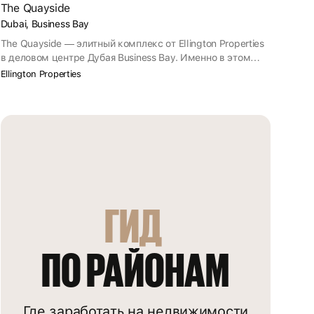
The Quayside
Dubai, Business Bay
The Quayside — элитный комплекс от Ellington Properties
в деловом центре Дубая Business Bay. Именно в этом
районе базируются офисы глобальных корпораций,
Ellington Properties
например Google, Ernst & Young и Deloitte. В Business Bay
располагается и Международный финансовый центр
Дубая. The Quayside сдадут в конце I квартала 2026
года.
ГИД
ПО РАЙОНАМ
Где заработать на недвижимости