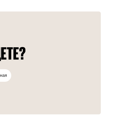
студии, апартаменты, дуплексы и пентхаусы. На
территории появятся бассейн, студия йоги, фитнес-
центр. Сдача запланирована на 2027 год.
ЕТЕ?
тная