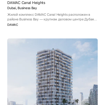
DAMAC Canal Heights
Dubai, Business Bay
Жилой комплекс DAMAC Canal Heights расположен в
районе Business Bay — крупном деловом центре Дубая.
Здесь сосредоточено множество небоскрёбов: жилых и
DAMAC
торговых комплексов, бизнес-центров и отелей. В 2027
году их ряды пополнит жилой комплекс DAMAC Canal
Heights со студиями и апартаментами.