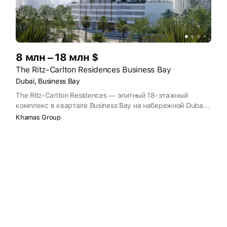
8 млн – 18 млн $
The Ritz-Carlton Residences Business Bay
Dubai, Business Bay
The Ritz-Carlton Residences — элитный 18-этажный
комплекс в квартале Business Bay на набережной Dubai
Canal. Жителям резиденций будет доступно
Khamas Group
персональное обслуживание от мирового гостиничного
бренда Ritz-Carlton. Строительство планируется
завершить в IV квартале 2025 года.