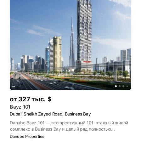
от 327 тыс. $
Bayz 101
Dubai, Sheikh Zayed Road, Business Bay
Danube Bayz 101 — это престижный 101-этажный жилой
комплекс в Business Bay и целый ряд полностью
меблированных студий, апартаментов с 1, 2 и 3
Danube Properties