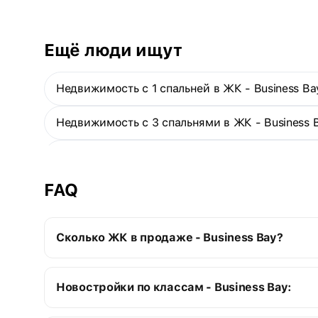
Ещё люди ищут
Недвижимость с 1 спальней в ЖК - Business Ba
Недвижимость с 3 спальнями в ЖК - Business 
Строящаяся недвижимость в ЖК - Business Ba
FAQ
Ещё
Сколько ЖК в продаже - Business Bay?
Business Bay:
Новостройки по классам - Business Bay:
26 строящихся ЖК
28 сданных ЖК
Элитные новостройки
54