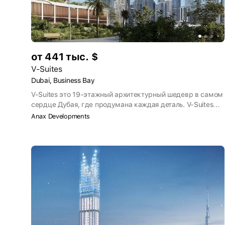
от 441 тыс. $
V-Suites
Dubai, Business Bay
V-Suites это 19-этажный архитектурный шедевр в самом
сердце Дубая, где продумана каждая деталь. V-Suites
приглашает полностью насладиться настоящим
Anax Developments
моментом и ощутить роскошь во всей ее сути.