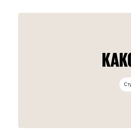
специализируется на чёрных бриллиантах и искусстве
Возрождения XVI века. ЖК строится в центральном
районе эмирата — Бизнес-Бэй, на набережной
Дубайского канала. Сдача комплекса запланирована на
2027 год.
КАК
Ст