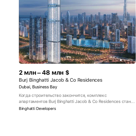
2 млн – 48 млн $
Burj Binghatti Jacob & Co Residences
Dubai, Business Bay
Когда строительство закончится, комплекс
апартаментов Burj Binghatti Jacob & Co Residences станет
самой высокой жилой башней в мире. Это проект от
Binghatti Developers
девелопера Binghatti Developers и производителя часов и
ювелирных изделий Jacob & Со. Комплекс находится в
центральном районе Дубая — Business Bay. Возведение
небоскрёба закончится в 2026 году.