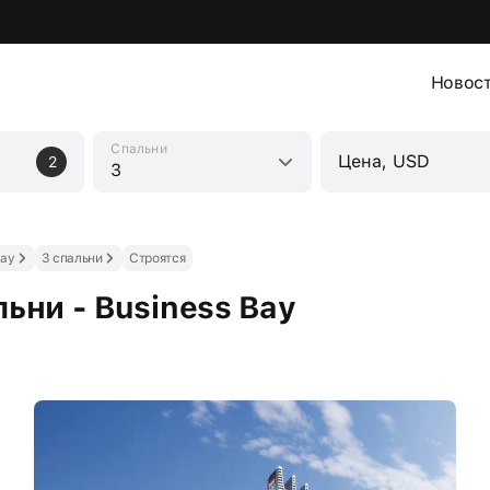
Новос
Спальни
Цена, USD
2
3
Bay
3 спальни
Строятся
ьни - Business Bay