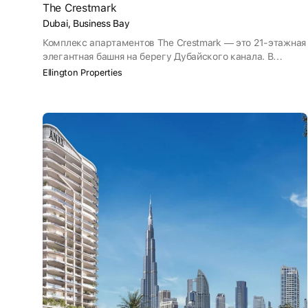
The Crestmark
Dubai, Business Bay
Комплекс апартаментов The Crestmark — это 21-этажная
элегантная башня на берегу Дубайского канала. В
комплексе представлены студии и апартаменты с 1, 2, 3
Ellington Properties
спальнями, а также пентхаусы. В доме всего 189
квартир. Застройщик проекта — Ellington Properties.
Срок сдачи проекта — I квартал 2026 года.