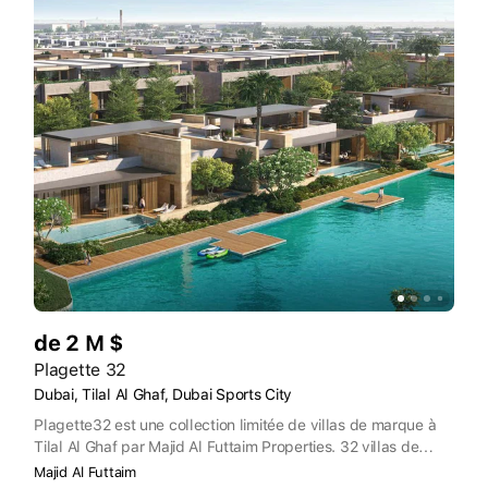
de 2 M $
Plagette 32
Dubai, Tilal Al Ghaf, Dubai Sports City
Plagette32 est une collection limitée de villas de marque à
Tilal Al Ghaf par Majid Al Futtaim Properties. 32 villas de
marque avec 3 à 5 chambres à coucher et des équipements
Majid Al Futtaim