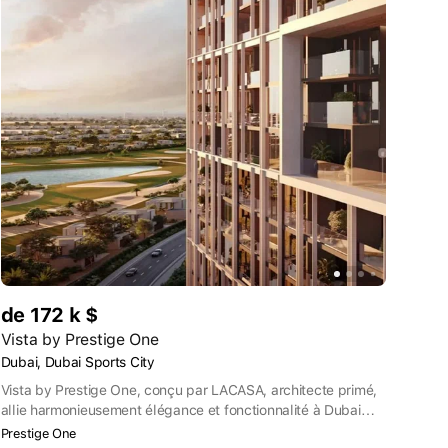
de 172 k $
Vista by Prestige One
Dubai, Dubai Sports City
Vista by Prestige One, conçu par LACASA, architecte primé,
allie harmonieusement élégance et fonctionnalité à Dubai
Sports City. Chaque appartement, à l'exception des studios,
Prestige One