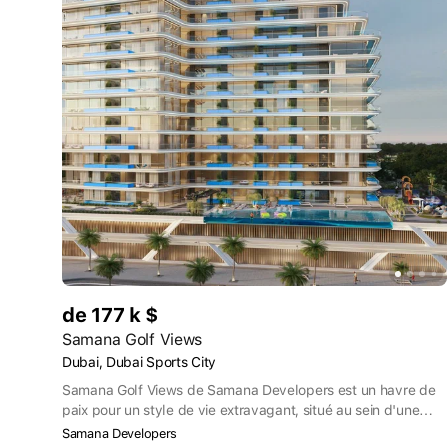
de 177 k $
Samana Golf Views
Dubai, Dubai Sports City
Samana Golf Views de Samana Developers est un havre de
paix pour un style de vie extravagant, situé au sein d'une
communauté prospère. Situé dans le Dubai Sports Center,
Samana Developers