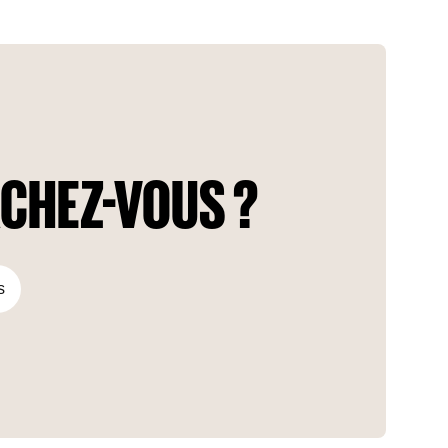
offre une vue imprenable sur le terrain de golf.
L'aménagement intérieur favorise une circulation
harmonieuse entre les espaces, soulignée par des teintes
douces et naturelles et une lumière naturelle abondante.
Intégrant des technologies futuristes, ces unités sont
l'incarnation d'un mode de vie intelligent. Les fenêtres allant
du sol au plafond baignent chaque pièce d'une lumière
naturelle qui améliore l'expérience de vie globale.
CHEZ-VOUS ?
s