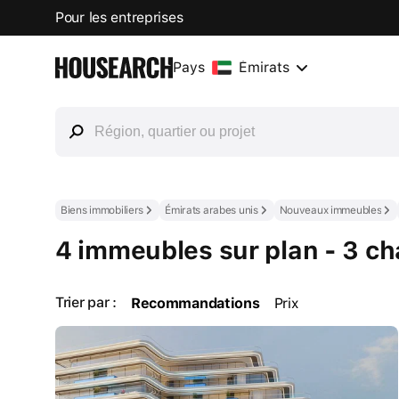
Pour les entreprises
Pays
Émirats
Biens immobiliers
Émirats arabes unis
Nouveaux immeubles
4 immeubles sur plan - 3 ch
Trier par :
Recommandations
Prix