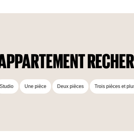
exceptionnels sont disponibles pour les acheteurs. Quatre
Water Bungalows sont situés directement sur la rive du lagon
sur un terrain spacieux de plus de 1 000 m². 28 Club Villas
de trois étages, entourées de paysages verdoyants, la
superficie du terrain sera de 325 m².
D’APPARTEMENT RECHER
Studio
Une pièce
Deux pièces
Trois pièces et plu