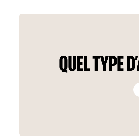
Samana Golf Views est un véritable sanctuaire de luxe. C'est
un lieu de verdure luxuriante, où l'on profite d'équipements
de classe mondiale et où l'on ressent une tranquillité
inégalée.
QUEL TYPE 