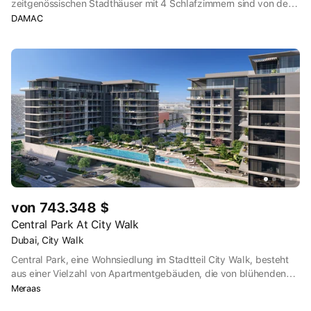
zeitgenössischen Stadthäuser mit 4 Schlafzimmern sind von den
zarten Farben und der heiteren Schönheit der violetten Blume
DAMAC
inspiriert.
von 743.348 $
Central Park At City Walk
Dubai, City Walk
Central Park, eine Wohnsiedlung im Stadtteil City Walk, besteht
aus einer Vielzahl von Apartmentgebäuden, die von blühenden
Gärten und Parks umgeben sind - ein wahres Juwel inmitten des
Meraas
Trubels einer Großstadt.