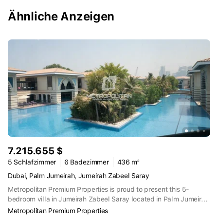
Ähnliche Anzeigen
7.215.655 $
5 Schlafzimmer
6 Badezimmer
436 m²
Dubai, Palm Jumeirah, Jumeirah Zabeel Saray
Metropolitan Premium Properties is proud to present this 5-
bedroom villa in Jumeirah Zabeel Saray located in Palm Jumeirah
Property Details and Features:5 BedroomsFully FurnishedPrivate
Metropolitan Premium Properties