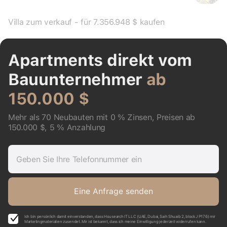
Villa zum verkauf - für 7.356.948 $ kaufen
Apartments direkt vom
Bauunternehmer
ab
150.000 $
Mehr als 70 Neubauten mit 0 % Zinsen, Preisen ab
150.000 $, 5 % Anzahlung
Geben Sie Ihre Telefonnummer ein
Eine Anfrage senden
Ich bin persönlich damit einverstanden, dass Housearch IT LLC (UAE, Dubai, Saih Shuaib 2, block J P176) mir
Marketingmaterialien zusendet. Mir ist bekannt, dass ich meine Einwilligung jederzeit widerrufen kann.