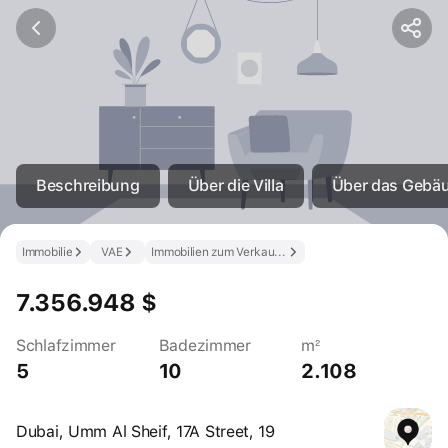
Beschreibung
Über die Villa
Über das Gebä
Immobilie
VAE
Immobilien zum Verkauf in den VAE
7.356.948 $
Schlafzimmer
Badezimmer
m²
5
10
2.108
Dubai, Umm Al Sheif, 17A Street, 19