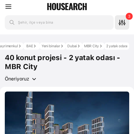
3
Şehir, ilçe veya bina
ayrimenkul
BAE
Yeni binalar
Dubai
MBR City
2 yatak odası
40 konut projesi - 2 yatak odası -
MBR City
Öneriyoruz