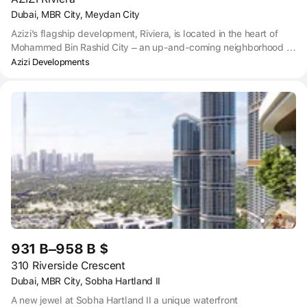
Dubai, MBR City, Meydan City
Azizi’s flagship development, Riviera, is located in the heart of
Mohammed Bin Rashid City – an up-and-coming neighborhood of
Dubai. The property is just a stone’s throw from Meydan
Azizi Developments
Racecourse, which hosts the annual Dubai World Cup, as well as
various sports and leisure facilities.
931 B–958 B $
310 Riverside Crescent
Dubai, MBR City, Sobha Hartland II
A new jewel at Sobha Hartland II a unique waterfront