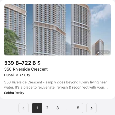
designed to cater to every need. Discover 1–2-bedroom
apartments with stunning views of Dubai Skyline.
539 B–722 B $
350 Riverside Crescent
Dubai, MBR City
350 Riverside Crescent - simply goes beyond luxury living near
water. It’s a place to rejuvenate, refresh & reconnect with your
mind, body and soul. A whole new active lifestyle inspired by
Sobha Realty
water awaits you. The epitome of luxury waterfront living
experience.
1
2
3
...
8