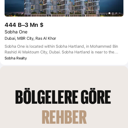
444 B–3 Mn $
Sobha One
Dubai, MBR City, Ras Al Khor
Sobha One is located within Sobha Hartland, in Mohammed Bin
Rashid Al Maktoum City, Dubai. Sobha Hartland is near to the
intersection of the Dubai-Al Ain Road and the Dubai-Hatta
Sobha Realty
Highway, with the Ras Al Khor Wildlife sanctuary close by on the
other side of that intersection.
BÖLGELERE GÖRE 
REHBER