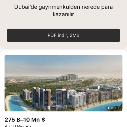
Dubai’de gayrimenkulden nerede para
kazanılır
PDF indir, 2MB
275 B–10 Mn $
AZIZI Riviera