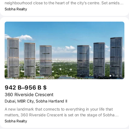
neighbourhood close to the heart of the city’s centre. Set amidst a
stunning development of 8 million Sqft, 310 Riverside Crescent is
Sobha Realty
draped around a beach and blue lagoon, open spaces, and lush
landscape.
942 B–956 B $
360 Riverside Crescent
Dubai, MBR City, Sobha Hartland II
A new landmark that connects to everything in your life that
matters, 360 Riverside Crescent is set on the stage of Sobha
Hartland II. It’s draped with beaches, lagoons, nature, and open
Sobha Realty
spaces to offer a perfect waterfront lifestyle and thoughtfully