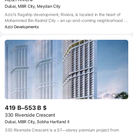
Dubai, MBR City, Meydan City
Azizi’s flagship development, Riviera, is located in the heart of
Mohammed Bin Rashid City – an up-and-coming neighborhood of
Dubai. The property is just a stone’s throw from Meydan
Azizi Developments
Racecourse, which hosts the annual Dubai World Cup, as well as
various sports and leisure facilities.
419 B–553 B $
330 Riverside Crescent
Dubai, MBR City, Sobha Hartland II
330 Riverside Crescent is a 57—storey premium project from