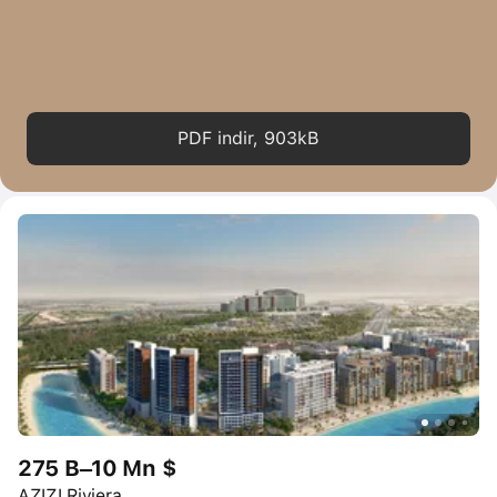
PDF indir, 903kB
275 B–10 Mn $
AZIZI Riviera