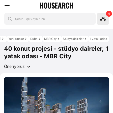
4
Şehir, ilçe veya bina
E
Yeni binalar
Dubai
MBR City
Stüdyo daireler
1 yatak odası
40 konut projesi - stüdyo daireler, 1
yatak odası - MBR City
Öneriyoruz