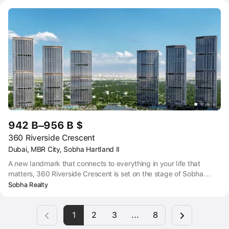
landscape.
942 B–956 B $
360 Riverside Crescent
Dubai, MBR City, Sobha Hartland II
A new landmark that connects to everything in your life that
matters, 360 Riverside Crescent is set on the stage of Sobha
Hartland II. It’s draped with beaches, lagoons, nature, and open
Sobha Realty
spaces to offer a perfect waterfront lifestyle and thoughtfully
designed to cater to every need. Discover 1–2-bedroom
1
2
3
...
8
apartments with stunning views of Dubai Skyline.