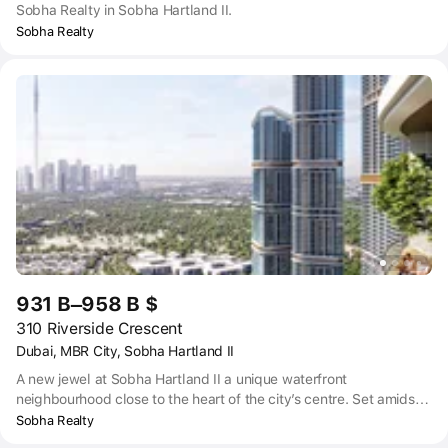
Sobha Realty in Sobha Hartland II.
Sobha Realty
931 B–958 B $
310 Riverside Crescent
Dubai, MBR City, Sobha Hartland II
A new jewel at Sobha Hartland II a unique waterfront
neighbourhood close to the heart of the city’s centre. Set amidst a
stunning development of 8 million Sqft, 310 Riverside Crescent is
Sobha Realty
draped around a beach and blue lagoon, open spaces, and lush