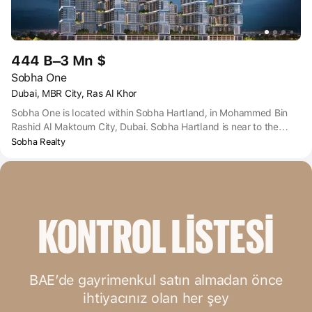
444 B–3 Mn $
Sobha One
Dubai, MBR City, Ras Al Khor
Sobha One is located within Sobha Hartland, in Mohammed Bin
Rashid Al Maktoum City, Dubai. Sobha Hartland is near to the
intersection of the Dubai-Al Ain Road and the Dubai-Hatta
Sobha Realty
Highway, with the Ras Al Khor Wildlife sanctuary close by on the
other side of that intersection.
KONTROL LISTESI
BAE’de gayrimenkul satın almadan önce
ihtiyacınız olan her şey