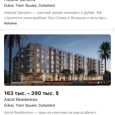
Dubai, Town Square, Dubailand
Holland Gardens — элитный жилой комплекс в Дубае. ЖК
строится в микрорайоне Таун Сквер в большом и популярном
районе эмирата Дубайленд. Holland Gardens отдалён от
Nshama
городской суеты и шума мегаполиса, но в то же время
находится рядом с шоссе, по которому можно быстро
добраться до центра.
163 тыс. – 390 тыс. $
Ascot Residences
Dubai, Town Square, Dubailand
Ascot Residences — один из комплексов масштабного