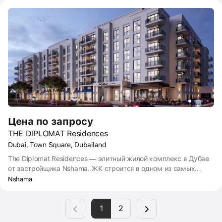
Жилой комплекс расположен в районе Таун Сквер —
зелёном и спокойном мини-городе от застройщика Nshama в
южном пригороде Дубая.
Цена по запросу
THE DIPLOMAT Residences
Dubai, Town Square, Dubailand
The Diplomat Residences — элитный жилой комплекс в Дубае
от застройщика Nshama. ЖК строится в одном из самых
больших районов эмирата Дубайленд, в микрорайоне Таун
Nshama
Сквер. Здесь есть всё для комфортной жизни: кафе,
рестораны, торговый центр, детские сады, школы. Сдача The
1
2
Diplomat Residences запланирована на 2024 год.