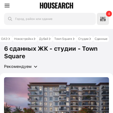
4
Город, район или здание
ОАЭ
Новостройки
Дубай
Town Square
Студии
Сданные
6 сданных ЖК - студии - Town
Square
Рекомендуем