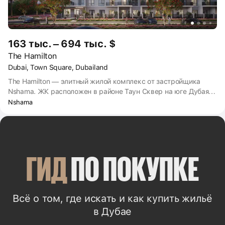
163 тыс. – 694 тыс. $
The Hamilton
Dubai, Town Square, Dubailand
The Hamilton — элитный жилой комплекс от застройщика
Nshama. ЖК расположен в районе Таун Сквер на юге Дубая.
На территории предусмотрены дорожки для пешеходов и
Nshama
велосипедистов, детские площадки, тренажёрные залы и
бассейны. В ЖК The Hamilton представлены студии и
апартаменты с 1, 2 и 3 комнатами. Комплекс будет полностью
достроен в IV квартале 2025 года.
ГИД
 ПО ПОКУПКЕ
Всё о том, где искать и как купить жильё
в Дубае