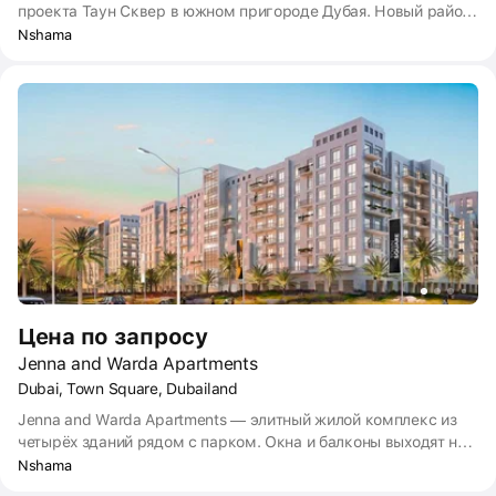
проекта Таун Сквер в южном пригороде Дубая. Новый район
охватывает 300 га с жилыми кварталами, садами, парком и
Nshama
центральным бульваром с сотнями торговых точек. Корпуса
Ascot Residences находятся в стороне от дороги Аль-Кудра-
роуд и в 200 м от парка Таун Сквера.
Цена по запросу
Jenna and Warda Apartments
Dubai, Town Square, Dubailand
Jenna and Warda Apartments — элитный жилой комплекс из
четырёх зданий рядом с парком. Окна и балконы выходят на
бульвар с садом и прогулочными аллеями, во внутренние
Nshama
дворы с бассейнами, детскими и спортивными площадками.