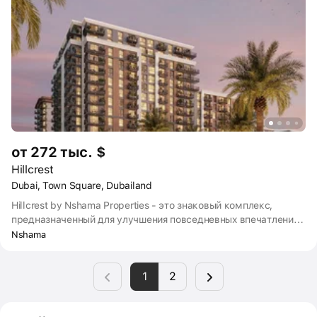
добраться до центра.
от 272 тыс. $
Hillcrest
Dubai, Town Square, Dubailand
Hillcrest by Nshama Properties - это знаковый комплекс,
предназначенный для улучшения повседневных впечатлений
его жителей. В этом комплексе спокойный образ жизни
Nshama
сочетается с городскими удобствами, что делает его
идеальным выбором для тех, кто ищет сбалансированный
1
2
подход к современной жизни. Хиллкрест предлагает
гармоничный образ жизни с его пышными пейзажами,
оживленным сообществом и гармоничным сочетанием