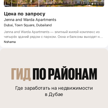
Цена по запросу
Jenna and Warda Apartments
Dubai, Town Square, Dubailand
Jenna and Warda Apartments — элитный жилой комплекс из
четырёх зданий рядом с парком. Окна и балконы выходят на
бульвар с садом и прогулочными аллеями, во внутренние
Nshama
дворы с бассейнами, детскими и спортивными площадками.
Жилой комплекс расположен в районе Таун Сквер —
зелёном и спокойном мини-городе от застройщика Nshama в
южном пригороде Дубая.
ГИД
 ПО РАЙОНАМ
Где заработать на недвижимости
в Дубае