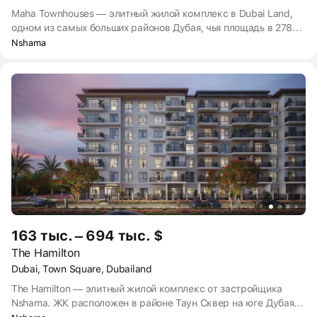
Maha Townhouses — элитный жилой комплекс в Dubai Land,
одном из самых больших районов Дубая, чья площадь в 278
м² превышает, например, всю территорию государства
Nshama
Монако. Рядом находятся сад Town Square, гольф-клуб Trump
International, знаменитые парк цветов Miracle Garden и сад
бабочек, музей под открытым небом Falcon City Of Wonders с
самыми известными достопримечательностями со всего
мира.
163 тыс. – 694 тыс. $
The Hamilton
Dubai, Town Square, Dubailand
The Hamilton — элитный жилой комплекс от застройщика
Nshama. ЖК расположен в районе Таун Сквер на юге Дубая.