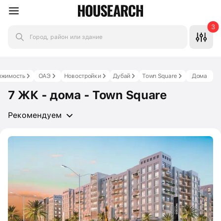
3
Город, район или здание
ижимость
ОАЭ
Новостройки
Дубай
Town Square
Дома
7 ЖК - дома - Town Square
Рекомендуем