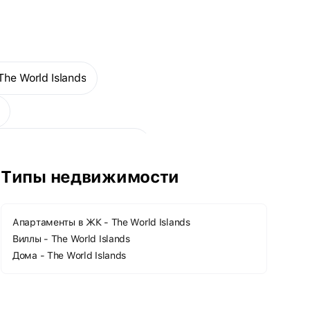
средиземноморского пляжного отдыха. Здесь
расположены 4 различных отеля, оформленных в
средиземноморском стиле, каждый с уникальными
удобствами и ресторанами.
he World Islands
е дома - The World Islands
Типы недвижимости
Апартаменты в ЖК - The World Islands
Виллы - The World Islands
Дома - The World Islands