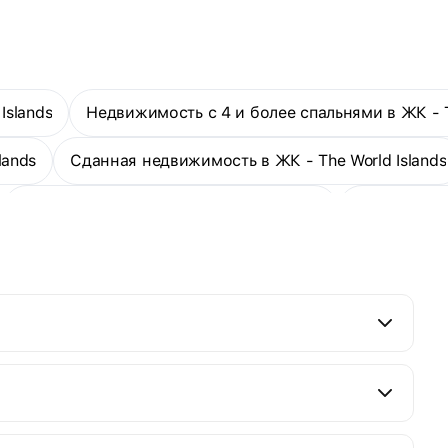
рукотворном острове Германия, в 4 км от материкового
Дубая. На соседних островах создадут развитую
инфраструктуру: торгово-развлекательные центры,
аквапарки, детские сады, школы, медицинские клиники,
парки, спортивные площадки. Срок сдачи проекта — I
квартал 2024 года. Застройщик — Kleindienst Group.
Islands
Недвижимость с 4 и более спальнями в ЖК - T
lands
Сданная недвижимость в ЖК - The World Islands
3-комнатные виллы - The World Islands
3-комнатны
Ещё