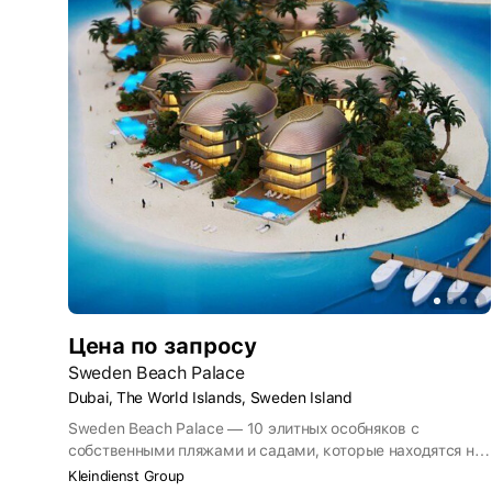
Цена по запросу
Sweden Beach Palace
Dubai, The World Islands, Sweden Island
Sweden Beach Palace — 10 элитных особняков с
собственными пляжами и садами, которые находятся на
рукотворном архипелаге «Мир», в нескольких
Kleindienst Group