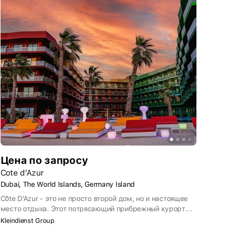
Цена по запросу
Cote d’Azur
Dubai, The World Islands, Germany Island
Cȏte D’Azur - это не просто второй дом, но и настоящее
место отдыха. Этот потрясающий прибрежный курорт
предоставляет доступ к лучшим образцам
Kleindienst Group