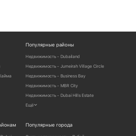
Популярные районы
Недвижимость - Dubailand
и
Недвижимость - Jumeirah Village Circle
Хайма
Недвижимость - Business Bay
Недвижимость - MBR City
Недвижимость - Dubai Hills Estate
Ещё
айонам
Популярные города