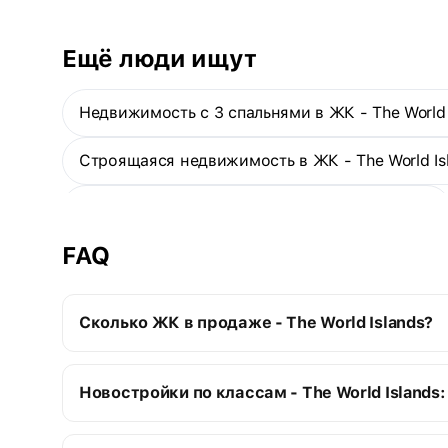
километрах от берега Дубая. ЖК относится к проекту
«Сердце Европы» — группе из шести островов, где
каждый символизирует европейскую страну. Вокруг
Ещё люди ищут
лагуны с сотней тысяч природных кораллов построены
отели класса люкс, частные дворцы и плавучие виллы.
По немецкой технологии впервые в мире созданы улицы
Недвижимость с 3 спальнями в ЖК - The World 
с регулируемой температурой.
Строящаяся недвижимость в ЖК - The World Is
3-комнатные апартаменты - The World Islands
FAQ
4-комнатные апартаменты - The World Islands
Сколько ЖК в продаже - The World Islands?
The World Islands:
Новостройки по классам - The World Islands:
2 строящихся ЖК
3 сданных ЖК
Элитные новостройки
5