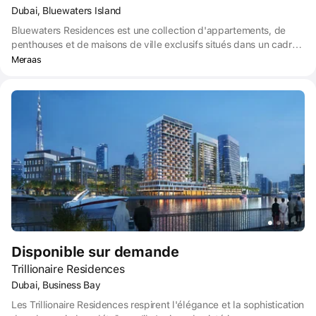
Dubai, Bluewaters Island
Bluewaters Residences est une collection d'appartements, de
penthouses et de maisons de ville exclusifs situés dans un cadre
insulaire contemporain. Combinant un emplacement de choix et
Meraas
des équipements de première classe, ce projet est idéal pour les
familles.
Disponible sur demande
Trillionaire Residences
Dubai, Business Bay
Les Trillionaire Residences respirent l'élégance et la sophistication