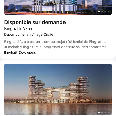
Disponible sur demande
Binghatti Azure
Dubai, Jumeirah Village Circle
Binghatti Azure est un nouveau projet résidentiel de Binghatti à
Jumeirah Village Circle, proposant des studios, des appartements
de 1 et 2 chambres, ainsi que des appartements de luxe Royal
Binghatti Developers
Suite. Ce complexe résidentiel de 20 étages offre des conditions
de vie exceptionnellement confortables grâce à des équipements
tels qu'une salle de sport, des piscines, ainsi que des cafés et des
magasins situés dans le bâtiment. Le complexe dispose d'un
parking et d'espaces de bureaux dédiés.