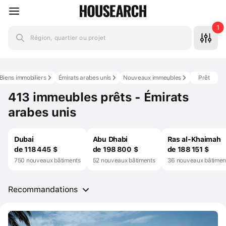
1
Région, quartier ou projet
Biens immobiliers
Émirats arabes unis
Nouveaux immeubles
Prêt
413 immeubles prêts - Émirats
arabes unis
Dubai
Abu Dhabi
Ras al-Khaimah
de 118 445 $
de 198 800 $
de 188 151 $
750 nouveaux bâtiments
52 nouveaux bâtiments
36 nouveaux bâtimen
Recommandations