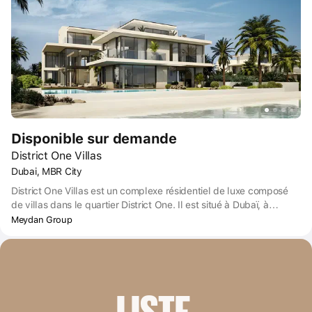
Disponible sur demande
District One Villas
Dubai, MBR City
District One Villas est un complexe résidentiel de luxe composé
de villas dans le quartier District One. Il est situé à Dubaï, à
Mohammed Bin Rashid City (MBRC), près du centre de l'émirat. À
Meydan Group
quelques minutes en voiture se trouve la célèbre réserve naturelle
Ras Al Khor avec ses flamants roses, ainsi que les terrains de golf
Meydan Golf et Meydan Academy.
LISTE 