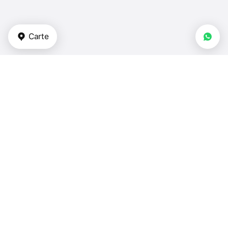
Carte
Types de biens immobiliers
appartements - Émirats arabes unis
duplex - Émirats arabes unis
maisons de ville - Émirats arabes unis
villas - Émirats arabes unis
maisons - Émirats arabes unis
Chambres à coucher
1 chambre - Émirats arabes unis
2 chambres - Émirats arabes unis