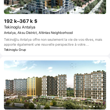
192 k–367 k $
Tekinoglu Antalya
Antalya, Aksu District, Altintas Neighborhood
Tekinoğlu Antalya offre non seulement la vie de vos rêves, mais
apporte également une nouvelle perspective à votre
compréhension du confort. Tekinoğlu Antalya, conçu dans un
Tekinoglu Grup
emplacement privilégié, offre une vie spéciale avec son
architecture authentique.