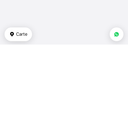
Carte
Types de biens immobiliers
appartements - Turquie
duplex - Turquie
maisons de ville - Turquie
villas - Turquie
maisons - Turquie
Chambres à coucher