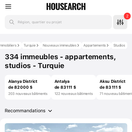
2
Région, quartier ou projet
immobiliers
Turquie
Nouveaux immeubles
Appartements
Studios
334 immeubles - appartements,
studios - Turquie
Alanya District
Antalya
Aksu District
de 82 000 $
de 83 111 $
de 83 111 $
203 nouveaux bâtiments
122 nouveaux bâtiments
71 nouveau bâtimen
Recommandations