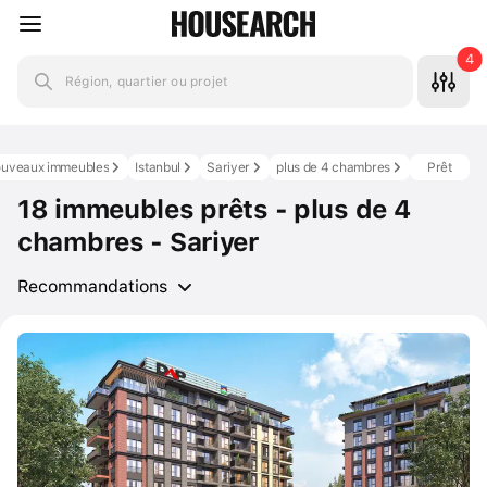
4
Région, quartier ou projet
uveaux immeubles
Istanbul
Sariyer
plus de 4 chambres
Prêt
18 immeubles prêts - plus de 4
chambres - Sariyer
Recommandations