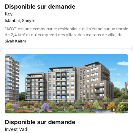
Disponible sur demande
Koy
Istanbul, Sariyer
"KÖY" est une communauté résidentielle qui s'étend sur un terrain
de 2,4 km² et qui comprend des villas, des maisons de ville, des
doubles duplex, des centres commerciaux et des appartements
Siyah Kalem
en hauteur. Le site du projet est situé dans le district de Sarıyer à
Istanbul.
Disponible sur demande
Invest Vadi