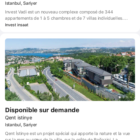
Istanbul, Sariyer
Invest Vadi est un nouveau complexe composé de 344
appartements de 1 à 5 chambres et de 7 villas individuelles.
Chaque fenêtre offre une vue sur la nature, des halls spacieux,
Invest insaat
des terrasses, des jardins, des espaces sociaux où l'on peut faire
de nouvelles connaissances, des magasins proposant la mode
mondiale et des privilèges illimités.
Disponible sur demande
Qent istinye
Istanbul, Sariyer
Qent İstinye est un projet spécial qui apporte la nature et la vue
sur la mer au cœur de la ville, sur la crête de Boğaziçi. La