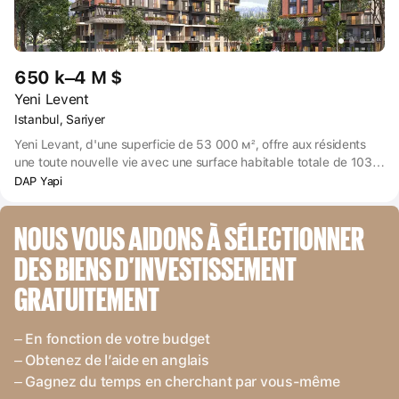
650 k–4 M $
Yeni Levent
Istanbul, Sariyer
Yeni Levant, d'une superficie de 53 000 м², offre aux résidents
une toute nouvelle vie avec une surface habitable totale de 103
000 м², comprenant une école et un grand bosquet. Le nouveau
DAP Yapi
complexe résidentiel Yeni Levant ouvre un espace de vie grâce à
ses appartements confortables avec un grand jardin et une
NOUS VOUS AIDONS À SÉLECTIONNER 
architecture avec de hauts plafonds, équipés d'éléments
esthétiques et fonctionnels. L'air pur du bosquet tout proche
DES BIENS D’INVESTISSEMENT 
pénètre dans votre maison par les terrasses et les balcons.
GRATUITEMENT
– En fonction de votre budget
– Obtenez de l’aide en anglais
– Gagnez du temps en cherchant par vous-même