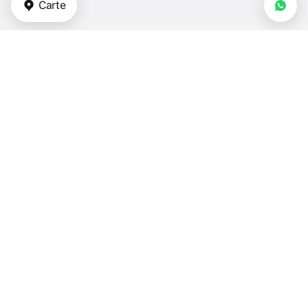
Carte
Types de biens immobiliers
appartements - Turquie
duplex - Turquie
maisons de ville - Turquie
villas - Turquie
maisons - Turquie
Chambres à coucher
1 chambre - Turquie
2 chambres - Turquie
3 chambres - Turquie
plus de 4 chambres - Turquie