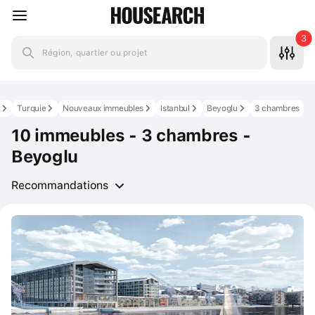
3
Région, quartier ou projet
s
Turquie
Nouveaux immeubles
Istanbul
Beyoglu
3 chambres
10 immeubles - 3 chambres -
Beyoglu
Recommandations