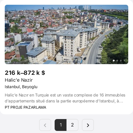
préférés. Taksim 1,5 minutes, Maslak-Taksim M2 ligne de métro 2
minutes, Nişantaşı, Şişli, Karaköy et Beşiktaş 5 minutes, Marmaray
Line 7 minutes, Atatürk Airport 20 minutes.
216 k–872 k $
Halic'e Nazir
Istanbul, Beyoglu
Halic'e Nazır en Turquie est un vaste complexe de 16 immeubles
d'appartements situé dans la partie européenne d'Istanbul, à
savoir dans le quartier de Beyoğlu près de la Corne d'Or. PT Proje
PT PROJE PAZARLAMA
Pazarlama a donné vie à cet ambitieux projet.
1
2