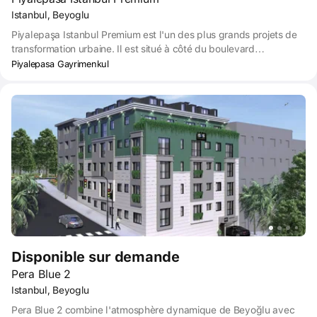
Istanbul, Beyoglu
Piyalepaşa Istanbul Premium est l'un des plus grands projets de
transformation urbaine. Il est situé à côté du boulevard
Piyalepaşa à Istanbul. Le complexe comprend trois immeubles
Piyalepasa Gayrimenkul
résidentiels haut de gamme et un hôtel. Des cours paysagées
avec des sentiers de promenade, des zones de loisirs et des aires
de jeux pour enfants sont conçues entre les bâtiments. Des salons
et des terrasses sont mis à la disposition des résidents. Un
complexe sportif comprenant une piscine, un sauna et une salle
de sport se trouve sur le territoire. Sur plusieurs étages, il y a des
terrasses ouvertes avec des aménagements paysagers et des
aires de loisirs.
Disponible sur demande
Pera Blue 2
Istanbul, Beyoglu
Pera Blue 2 combine l'atmosphère dynamique de Beyoğlu avec