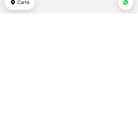
Carte
Types de biens immobiliers
appartements - Turquie
duplex - Turquie
maisons de ville - Turquie
villas - Turquie
maisons - Turquie
Chambres à coucher
1 chambre - Turquie
2 chambres - Turquie
3 chambres - Turquie
plus de 4 chambres - Turquie