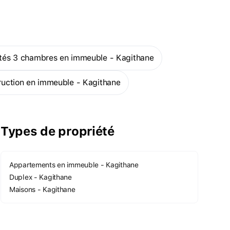
Okmeydani. Grâce à son emplacement unique à 2 km de
Medjidikei, il est proche de tous les véhicules. Le projet
consiste en deux locaux commerciaux avec une mezzanine
située au rez-de-chaussée et 13 étages situés au-dessus.
iétés 3 chambres en immeuble - Kagithane
truction en immeuble - Kagithane
Types de propriété
Appartements en immeuble - Kagithane
Duplex - Kagithane
Maisons - Kagithane