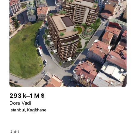
293 k–1 M $
Dora Vadi
Istanbul, Kagithane
Unist