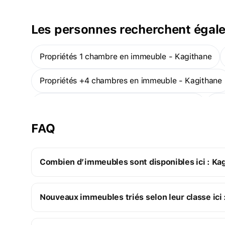
avec un total de 227 appartements. Avrupa Konutları
Saklıvadi offre également des normes européennes avec son
parking couvert, ses installations sociales avec piscine et ses
Les personnes recherchent égal
espaces paysagers spécialement conçus.
Propriétés 1 chambre en immeuble - Kagithane
Propriétés +4 chambres en immeuble - Kagithane
Propriétés prêtes en immeuble - Kagithane
K
FAQ
Combien d’immeubles sont disponibles ici : Ka
Kagithane :
Nouveaux immeubles triés selon leur classe ici 
2 immeubles sur plan
25 immeubles prêts
Nouveaux immeubles Premium
23