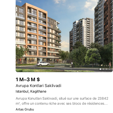
1 M–3 M $
Avrupa Kontlari Saklivadi
Istanbul, Kagithane
Avrupa Konutları Saklıvadi, situé sur une surface de 23842
m², offre un contenu riche avec ses blocs de résidences
indépendantes, son immeuble de bureaux et son apart-hôtel
Artas Grubu