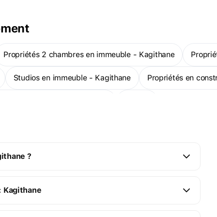
ement
Propriétés 2 chambres en immeuble - Kagithane
Propr
Studios en immeuble - Kagithane
Propriétés en cons
agithane : appartements 1 pièce
Plus
githane ?
: Kagithane