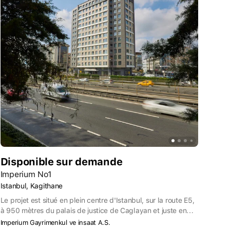
Disponible sur demande
Imperium No1
Istanbul, Kagithane
Le projet est situé en plein centre d'Istanbul, sur la route E5,
à 950 mètres du palais de justice de Caglayan et juste en
face du centre commercial Perpa et de l'hôpital d'État
Imperium Gayrimenkul ve insaat A.S.