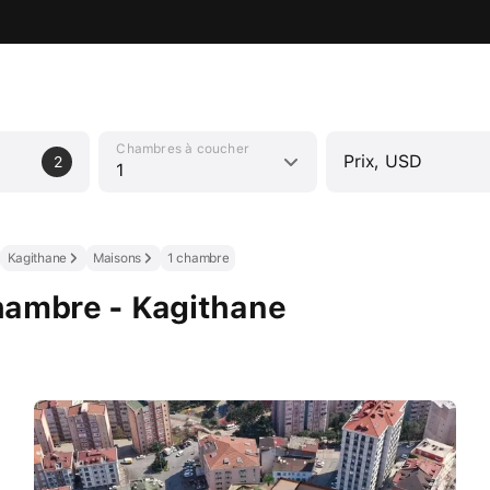
Chambres à coucher
Prix, USD
2
1
Kagithane
Maisons
1 chambre
hambre - Kagithane