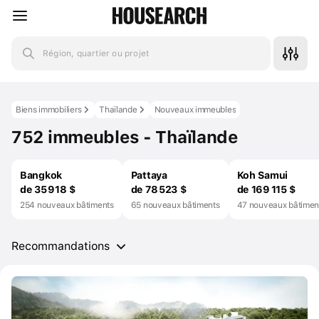
Région, quartier ou projet
Biens immobiliers
Thaïlande
Nouveaux immeubles
752 immeubles - Thaïlande
Bangkok
Pattaya
Koh Samui
de 35 918 $
de 78 523 $
de 169 115 $
254 nouveaux bâtiments
65 nouveaux bâtiments
47 nouveaux bâtimen
Recommandations