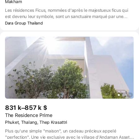
Makham
Les résidences Ficus, nommées d'après le majestueux ficus qui
est devenu leur symbole, sont un sanctuaire marqué par une
croissance, une force et une résilience incroyables. Tout comme
Dara Group Thailand
le ficus résiste aux intempéries, nos résidences sont conçues pour
relever tous les défis et prospérer. Elles constituent un foyer qui
répond aux modes de vie et aux aspirations de ses résidents.
831 k–857 k $
The Residence Prime
Phuket, Thalang, Thep Krasattri
Plus qu'une simple "maison", un cadeau précieux appelé
"perfection". Une vie exclusive avec le village d'Andaman Asset