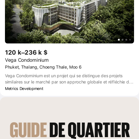
120 k–236 k $
Vega Condominium
Phuket, Thalang, Choeng Thale, Moo 6
Vega Condominium est un projet qui se distingue des projets
similaires sur le marché par son approche globale et réfléchie de
la planification de la vie de ses futurs propriétaires. Le complexe
Metrics Development
propose des appartements au design moderne et à l'agencement
ergonomique. Le projet est situé à côté de la station d'élite
Laguna. Non loin du complexe se trouvent des terrains de golf et
un parc aquatique. L'aéroport international se trouve à 30 minutes
en voiture, les plages de Bang Tao et de Surin à 10 minutes.
GUIDE
 DE QUARTIER