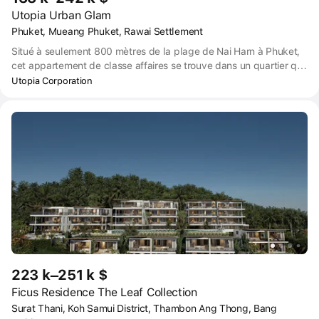
Utopia Urban Glam
Phuket, Mueang Phuket, Rawai Settlement
Situé à seulement 800 mètres de la plage de Nai Harn à Phuket,
cet appartement de classe affaires se trouve dans un quartier qui
est depuis longtemps très apprécié des expatriés et des résidents
Utopia Corporation
internationaux. La côte sud de l'île est réputée pour ses écoles
internationales, ses hôpitaux et son grand marché de fruits de
mer. Le cap Promtep offre l'un des meilleurs points de vue de
l'île. Situé entre Ravai Beach (1000 m) et Nai Harn Beach (800 m),
le complexe est idéalement relié aux deux côtes, à seulement
sept minutes de marche dans les deux sens.
223 k–251 k $
Ficus Residence The Leaf Collection
Surat Thani, Koh Samui District, Thambon Ang Thong, Bang