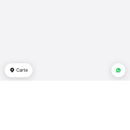
Carte
Types de biens immobiliers
appartements - Thaïlande
duplex - Thaïlande
maisons de ville - Thaïlande