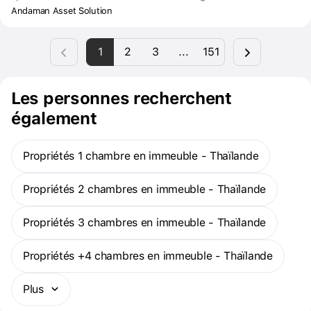
Solution. Toutes les chambres sont reliées entre elles par des
Andaman Asset Solution
entrées multiples, ce qui vous permet de profiter au maximum de
toutes vos activités pendant vos journées de repos, comme si
1
2
3
...
151
vous viviez dans un luxueux complexe hôtelier 5 étoiles. Urban
Life Villa offre 28 unités. Une piscine privée dans chaque maison.
Les personnes recherchent
également
Propriétés 1 chambre en immeuble - Thaïlande
Propriétés 2 chambres en immeuble - Thaïlande
Propriétés 3 chambres en immeuble - Thaïlande
Propriétés +4 chambres en immeuble - Thaïlande
Plus