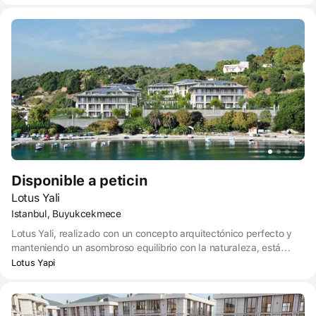
Disponible a peticin
Lotus Yali
Istanbul, Buyukcekmece
Lotus Yali, realizado con un concepto arquitectónico perfecto y
manteniendo un asombroso equilibrio con la naturaleza, está
cambiando la percepción de la vida urbana al encarnar las
Lotus Yapi
tendencias del diseño contemporáneo. Diseñado con la fiabilidad
y calidad inherentes a Lotus, nuestro proyecto promete una vida
fabulosa en residencias frente al mar.