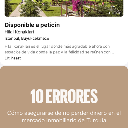
Disponible a peticin
Hilal Konaklari
Istanbul, Buyukcekmece
Hilal Konakları es el lugar donde más agradable ahora con
espacios de vida donde la paz y la felicidad se reúnen con
comodidad, magníficas vistas, seguro y traerá una nueva armonía
Elit insaat
a sus recuerdos.
10 ERRORES
Cómo asegurarse de no perder dinero en el
mercado inmobiliario de Turquía