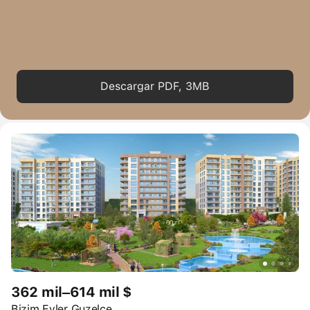
Descargar PDF, 3MB
362 mil–614 mil $
Bizim Evler Guzelce