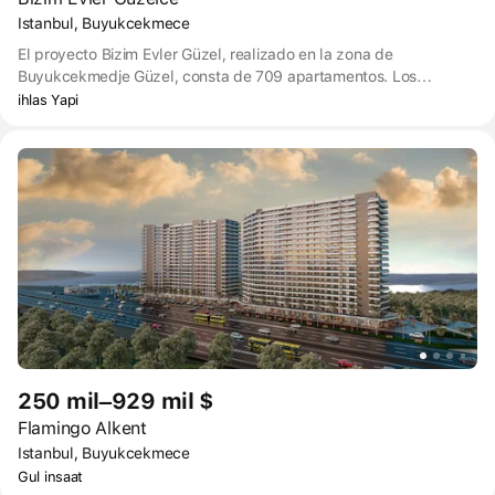
Istanbul, Buyukcekmece
El proyecto Bizim Evler Güzel, realizado en la zona de
Buyukcekmedje Güzel, consta de 709 apartamentos. Los
edificios se diseñaron con 8-10 plantas. En el territorio del
ihlas Yapi
proyecto hay 11 tiendas. Bizim Evler Güzel ofrece vistas al
profundo mar azul de Estambul.
250 mil–929 mil $
Flamingo Alkent
Istanbul, Buyukcekmece
Gul insaat