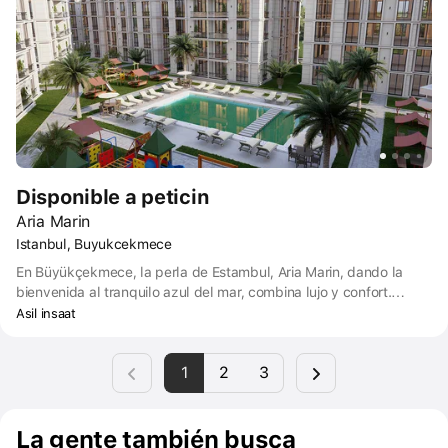
Disponible a peticin
Aria Marin
Istanbul, Buyukcekmece
En Büyükçekmece, la perla de Estambul, Aria Marin, dando la
bienvenida al tranquilo azul del mar, combina lujo y confort.
Atrayendo la atención con su moderna arquitectura y ubicación
Asil insaat
única, Aria Marin ofrece un espacio de vida que cumple con altos
estándares de vida.
1
2
3
La gente también busca