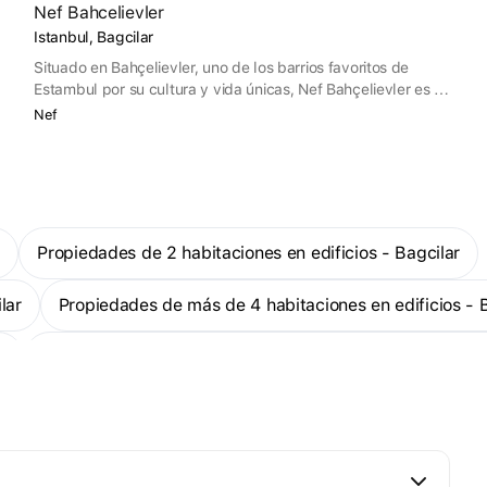
Nef Bahcelievler
Istanbul, Bagcilar
Situado en Bahçelievler, uno de los barrios favoritos de
Estambul por su cultura y vida únicas, Nef Bahçelievler es el
sello de SPDO Architects, uno de los mejores estudios de
Nef
arquitectura del mundo.
r
Propiedades de 2 habitaciones en edificios - Bagcilar
lar
Propiedades de más de 4 habitaciones en edificios - 
r
Propiedades listas para entrar a vivir en edificios - Bagc