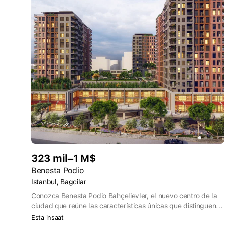
323 mil–1 M$
Benesta Podio
Istanbul, Bagcilar
Conozca Benesta Podio Bahçelievler, el nuevo centro de la
ciudad que reúne las características únicas que distinguen a
las cuatro grandes ciudades del mundo.
Esta insaat