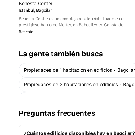
Benesta Center
Istanbul, Bagcilar
Benesta Centre es un complejo residencial situado en el
prestigioso barrio de Merter, en Bahcelievler. Consta de
cuatro bloques con nombres de capitales mundiales:
Benesta
Londres, Milán, París y Tokio. El complejo está bien situado
cerca de importantes nudos de transporte, ofrece cómodas
distribuciones de pisos y amplias zonas verdes. La
La gente también busca
seguridad de los residentes también es una prioridad: el
proyecto cumple las normas de resistencia sísmica. En el
proyecto han trabajado destacados arquitectos
Propiedades de 1 habitación en edificios - Bagcila
internacionales, lo que ha garantizado su reconocimiento no
sólo en Turquía, sino también en Europa.
Propiedades de 3 habitaciones en edificios - Bagci
Propiedades en construcción en edificios - Bagcila
Preguntas frecuentes
Más
¿Cuántos edificios disponibles hay en Bagcilar?