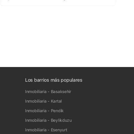
Los barrios más populares
Inmobiliaria - Basaksehir
Inmobiliaria - Kartal
Inmobiliaria - Pendik
Inmobiliaria - Beylikduzu
Inmobiliaria - Esenyurt