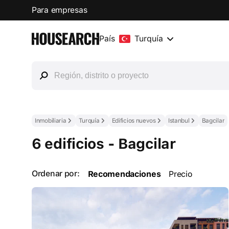
Para empresas
País
Turquía
Inmobiliaria
Turquía
Edificios nuevos
Istanbul
Bagcilar
6 edificios - Bagcilar
Ordenar por:
Recomendaciones
Precio