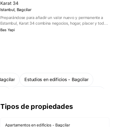
Karat 34
Istanbul, Bagcilar
Preparándose para añadir un valor nuevo y permanente a
Estambul, Karat 34 combina negocios, hogar, placer y todas
sus expectativas con decencia. El proyecto Karat 34 es un
Bas Yapi
proyecto que contribuye a la calidad de ciudad de marca de
Estambul con su infraestructura constantemente actualizada
y su desarrollo ininterrumpido.
Bagcilar
Estudios en edificios - Bagcilar
ilar
Apartamentos de 1 dormitorio — Bagcilar
Tipos de propiedades
Apartamentos en edificios - Bagcilar