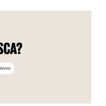
diversas comodidades del proyecto lo convierten en un
bullicioso centro de vida y atracción.
USCA?
itorios