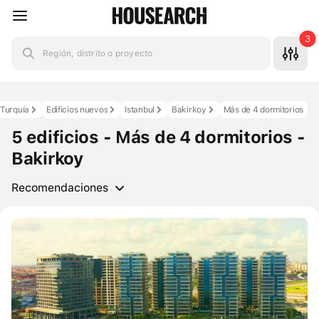
3
Región, distrito o proyecto
Turquía
Edificios nuevos
Istanbul
Bakirkoy
Más de 4 dormitorios
5 edificios - Más de 4 dormitorios -
Bakirkoy
Recomendaciones