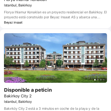
Istanbul, Bakirkoy
Florya Ihlamur Konakları es un proyecto residencial en Bakirkoy. El
proyecto está construido por Beyaz Insaat AS y abarca una
superficie de terreno de 11000 m² en total. Habrá edificios de 3-4
Beyaz insaat
plantas que contienen unidades de tipo apartamento, dúplex y
nivel de jardín. El proyecto contiene 73 unidades en total.
Disponible a peticin
Bakirkoy City 2
Istanbul, Bakirkoy
Bakırköy City 2 está a 3 minutos en coche de la playa y de la