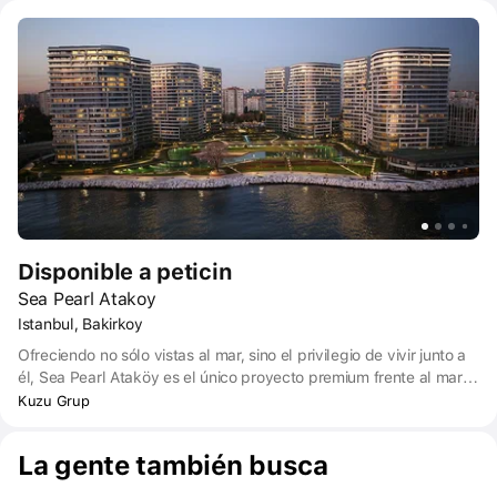
de Estambul, se encuentra a 3 minutos del aeropuerto Ataturk. El
proyecto Nef Ataköy 22 se levanta en los terrenos adyacentes a
la Universidad Kültür, justo al lado de la E-5.
Disponible a peticin
Sea Pearl Atakoy
Istanbul, Bakirkoy
Ofreciendo no sólo vistas al mar, sino el privilegio de vivir junto a
él, Sea Pearl Ataköy es el único proyecto premium frente al mar
de Estambul. Con su ubicación, espacios sociales salpicados de
Kuzu Grup
privilegios y una arquitectura que reinterpreta el concepto de lujo,
SeaPearl Ataköy se construyó con una calidad que dará que
La gente también busca
hablar durante muchos años. Sea Pearl Ataköy incorpora cuatro
bloques de 20 plantas. Los tonos verdes que parten de los pisos