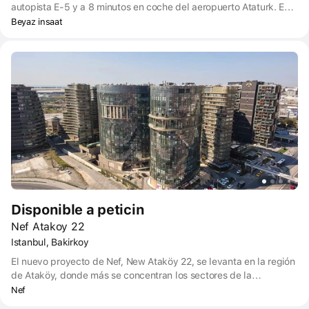
autopista E-5 y a 8 minutos en coche del aeropuerto Ataturk. En
otras palabras, se puede llegar fácilmente a cualquier lugar, ya
Beyaz insaat
sea en metro o tren ligero a lo largo de la carretera de
circunvalación, en autobús marítimo o Marmara de la costa o en
el aeropuerto si lo desea. Incluso si desea utilizar su coche
privado, puede ofrecerle muchas rutas diferentes debido a su
céntrica ubicación.
Disponible a peticin
Nef Atakoy 22
Istanbul, Bakirkoy
El nuevo proyecto de Nef, New Ataköy 22, se levanta en la región
de Ataköy, donde más se concentran los sectores de la
educación, los servicios y el comercio. El proyecto, situado a
Nef
poca distancia de las líneas de metro y metrobús más utilizadas