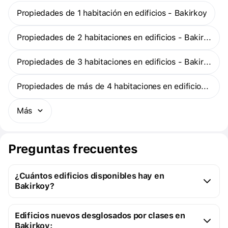
inferiores de las fachadas exteriores de los bloques, inspirados en
Propiedades de 1 habitación en edificios - Bakirkoy
el mar, en forma de olas, se transforman en grises y azules en los
pisos superiores.
Propiedades de 2 habitaciones en edificios - Bakirkoy
Propiedades de 3 habitaciones en edificios - Bakirkoy
Propiedades de más de 4 habitaciones en edificios - Bakirkoy
Más
Preguntas frecuentes
¿Cuántos edificios disponibles hay en
Bakirkoy?
Bakirkoy:
Edificios nuevos desglosados por clases en
7 edificios terminados
Bakirkoy: