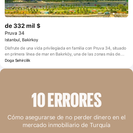
de 332 mil $
Pruva 34
Istanbul, Bakirkoy
Disfrute de una vida privilegiada en familia con Pruva 34, situado
en primera línea de mar en Bakırköy, una de las zonas más de
moda de Estambul. En el punto donde el azul y el verde se
Doga Sehircilik
encuentran en el corazón de la ciudad, es posible abrir las
puertas de una vida que será mirada con envidia con la garantía
del Urbanismo de Naturaleza. Mil y un tipos de árboles y
frondosos campos decorados con flores de colores, caminos de
hierba, una piscina y una inmensa vista al mar le están esperando.
10 ERRORES
Cómo asegurarse de no perder dinero en el
mercado inmobiliario de Turquía